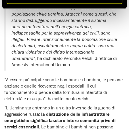
notturne prossime allo zero, gli attacchi della Russia
rendono ancora una volta insopportabile la vita della
popolazione civile ucraina. Attacchi come questi, che
stanno distruggendo incessantemente il sistema
ucraino di fornitura dell’energia elettrica,
indispensabile per la sopravvivenza dei civili, sono
illegali. Privare intenzionalmente la popolazione civile
di elettricità, riscaldamento e acqua calda sono una
chiara violazione del diritto internazionale
umanitario”
, ha dichiarato Veronika Velch, direttrice di
Amnesty International Ucraina.
“A essere più colpite sono le bambine e i bambini, le persone
anziane e quelle ricoverate negli ospedali, il cui
funzionamento dipende dalla fornitura ininterrotta di
elettricità e di acqua”, ha sottolineato Velch.
“L’Ucraina sta entrando in un altro inverno della guerra di
aggressione russa:
la distruzione delle infrastrutture
energetiche significa lasciare intere comunità prive di
servizi essenziali
. Le bambine e i bambini non possono