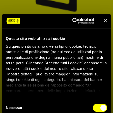
Questo sito web utilizza i cookie
Su questo sito usiamo diversi tipi di cookie: tecnici,
statistici e di profilazione (tra cui cookie utilizzati per la
personalizzazione degli annunci pubblicitari), nostri e di
terze parti. Cliccando "Accetta tutti i cookie" acconsenti a
ricevere tutti i cookie del nostro sito; cliccando su
"Mostra dettagli" puoi avere maggiori informazioni sui
singoli cookie di ogni categoria. La chiusura del banner
mediante la selezione dell'apposito comando “X”
comporta il permanere delle impostazioni di default, e
dunque la continuazione della navigazione con i cookie
tecnici. Se vuoi maggiori informazioni sul funzionamento
Selezione
dei cookie attivi sul sito clicca
qui
Necessari
del