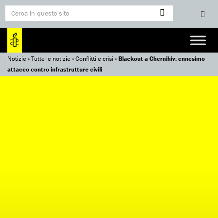
Notizie
»
Tutte le notizie
»
Conflitti e crisi
»
Blackout a Chernihiv: ennesimo
attacco contro infrastrutture civili