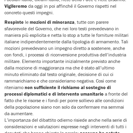
Vigileremo
da oggi in poi affinché il Governo rispetti nel
concreto questi impegni.
Respinte
le
mozioni di minoranza
, tutte con parere
sfavorevole del Governo, che nei loro testi prevedevano in
maniera più esplicita e netta lo stop a tutte le forniture militari
italiane indipendentemente dalla tipologia di armamento. Tali
mozioni prevedevano un impegno diretto a sostenere, anche
con fondi, i processi di riconversione produttiva dell’industria
militare.
Elemento importante inizialmente previsto anche
dalla mozione di maggioranza ma che è stato all’ultimo
minuto eliminato dal testo originale, decisione di cui ci
rammarichiamo e che consideriamo negativa. Così come
riteniamo
non sufficiente il richiamo al sostegno di
processi diplomatici e di intervento umanitario
a fronte del
fatto che le risorse e i fondi per porre sollievo alle condizioni
della popolazione siano non solo da confermare ma semmai
da aumentare.
L’importanza del dibattito odierno risiede anche nella serie di
considerazioni e valutazioni espresse negli interventi di tutti i
deputati che hanno chiesto la parola:
nessuno ha potuto