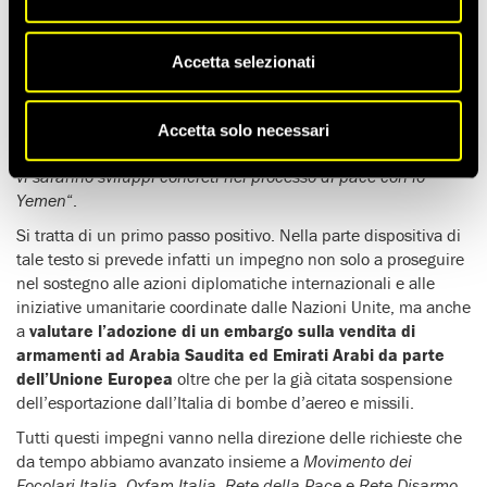
Il 26 giugno è stata
approvata
dalla
Camera dei Deputati
la
mozione presentata dalla maggioranza di Governo sul
conflitto in
Yemen
. Nel testo approvato si impegna l’esecutivo
Accetta selezionati
ad “
adottare gli atti necessari a sospendere le esportazioni di
bombe d’aereo e missili che possono essere utilizzati per
colpire la popolazione civile e loro componentistica verso
Accetta solo necessari
l’Arabia Saudita e gli Emirati Arabi Uniti sino a quando non
vi saranno sviluppi concreti nel processo di pace con lo
Yemen
“.
Si tratta di un primo passo positivo. Nella parte dispositiva di
tale testo si prevede infatti un impegno non solo a proseguire
nel sostegno alle azioni diplomatiche internazionali e alle
iniziative umanitarie coordinate dalle Nazioni Unite, ma anche
a
valutare l’adozione di un embargo sulla vendita di
armamenti ad Arabia Saudita ed Emirati Arabi da parte
dell’Unione Europea
oltre che per la già citata sospensione
dell’esportazione dall’Italia di bombe d’aereo e missili.
Tutti questi impegni vanno nella direzione delle richieste che
da tempo abbiamo avanzato insieme a
Movimento dei
Focolari Italia
,
Oxfam Italia
,
Rete della Pace
e
Rete Disarmo
.