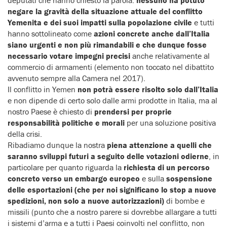
negare la gravità della situazione attuale del conflitto
Yemenita e dei suoi impatti sulla popolazione civile
e tutti
hanno sottolineato come
azioni concrete anche dall’Italia
siano urgenti e non più rimandabili e che dunque fosse
necessario votare impegni precisi
anche relativamente al
commercio di armamenti (elemento non toccato nel dibattito
avvenuto sempre alla Camera nel 2017).
Il conflitto in Yemen
n
on potrà essere risolto solo dall’Italia
e non dipende di certo solo dalle armi prodotte in Italia, ma al
nostro Paese è chiesto di
prendersi per proprie
responsabilità politiche e morali
per una soluzione positiva
della crisi.
Ribadiamo dunque la nostra
piena attenzione a quelli che
saranno sviluppi futuri a seguito delle votazioni odierne
, in
particolare per quanto riguarda la
r
ichiesta di un percorso
concreto verso un embargo europeo
e sulla
sospensione
delle esportazioni (che per noi significano lo stop a nuove
spedizioni, non solo a nuove autorizzazioni)
di bombe e
missili (punto che a nostro parere si dovrebbe allargare a tutti
i sistemi d’arma e a tutti i Paesi coinvolti nel conflitto, non