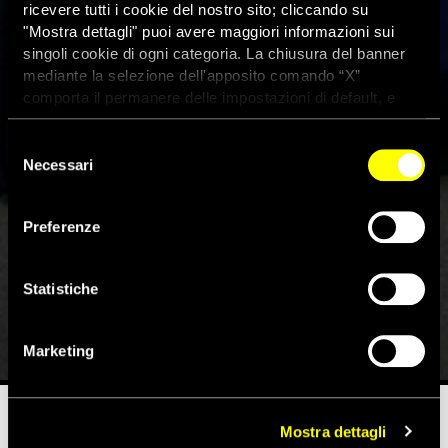
ricevere tutti i cookie del nostro sito; cliccando su
"Mostra dettagli" puoi avere maggiori informazioni sui
singoli cookie di ogni categoria. La chiusura del banner
mediante la selezione dell'apposito comando “X”
comporta il permanere delle impostazioni di default, e
dunque la continuazione della navigazione con i cookie
tecnici. Se vuoi maggiori informazioni sul funzionamento
Selezione
dei cookie attivi sul sito clicca
qui
Campagne elettorale e hate
Necessari
del
consenso
speech: rom e migranti in cima
Preferenze
alla classifica dei contenuti
negativi
Statistiche
10 Maggio 2019
Marketing
Mostra dettagli