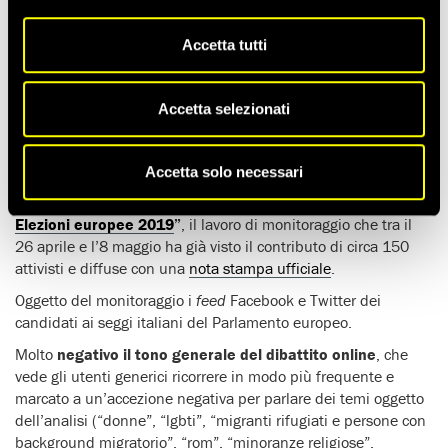
Tempo di lettura stimato:
5'
Accetta tutti
È
“rom”
il tema che (al 10 maggio) ha scatenato il
maggior
numero di polemiche
sui social media,
col 76% (oltre 3 su
4) di contenuti negativi
, seguito da “immigrazione” (73%);
Accetta selezionati
“minoranze religiose” (70%), “donne” (65%) e “solidarietà”
(63%).
Accetta solo necessari
Sono alcune delle tendenze suggerite dai dati parziali
(17.500 contenuti) valutati del nostro
“
Barometro dell’odio –
Elezioni europee 2019
”
, il lavoro di monitoraggio che tra il
26 aprile e l’8 maggio ha già visto il contributo di circa 150
attivisti e diffuse con una
nota stampa ufficiale
.
Oggetto del monitoraggio i
feed
Facebook e Twitter dei
candidati ai seggi italiani del Parlamento europeo.
Molto
negativo il tono generale del dibattito online
, che
vede gli utenti generici ricorrere in modo più frequente e
marcato a un’accezione negativa per parlare dei temi oggetto
dell’analisi (“donne”, “lgbti”, “migranti rifugiati e persone con
background migratorio”, “rom”, “minoranze religiose”,