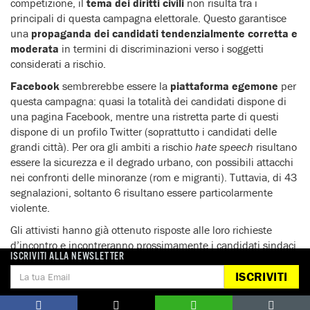
competizione, il
tema dei diritti civili
non risulta tra i
principali di questa campagna elettorale. Questo garantisce
una
propaganda dei candidati tendenzialmente corretta e
moderata
in termini di discriminazioni verso i soggetti
considerati a rischio.
Facebook
sembrerebbe essere la
piattaforma egemone
per
questa campagna: quasi la totalità dei candidati dispone di
una pagina Facebook, mentre una ristretta parte di questi
dispone di un profilo Twitter (soprattutto i candidati delle
grandi città). Per ora gli ambiti a rischio
hate speech
risultano
essere la sicurezza e il degrado urbano, con possibili attacchi
nei confronti delle minoranze (rom e migranti). Tuttavia, di 43
segnalazioni, soltanto 6 risultano essere particolarmente
violente.
Gli attivisti hanno già ottenuto risposte alle loro richieste
d’incontro e incontreranno prossimamente i candidati sindaci
ISCRIVITI ALLA NEWSLETTER
di alcune città tra cui Cremona, Pescara, Verbania e altre per
confrontarsi rispetto all’impegno che questi intendono
ISCRIVITI
dedicare al contrasto dei discorsi d’odio, oltre che avanzare
suggerimenti rispetto a potenziali azioni da intraprendere nei