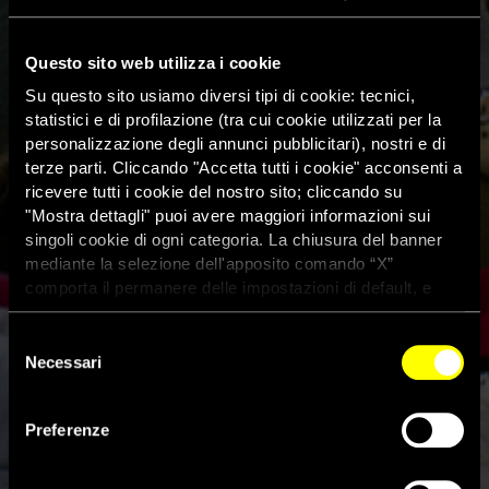
Questo sito web utilizza i cookie
Su questo sito usiamo diversi tipi di cookie: tecnici,
statistici e di profilazione (tra cui cookie utilizzati per la
personalizzazione degli annunci pubblicitari), nostri e di
terze parti. Cliccando "Accetta tutti i cookie" acconsenti a
ricevere tutti i cookie del nostro sito; cliccando su
"Mostra dettagli" puoi avere maggiori informazioni sui
singoli cookie di ogni categoria. La chiusura del banner
mediante la selezione dell'apposito comando “X”
comporta il permanere delle impostazioni di default, e
dunque la continuazione della navigazione con i cookie
tecnici. Se vuoi maggiori informazioni sul funzionamento
Selezione
dei cookie attivi sul sito clicca
qui
Necessari
del
consenso
La dichiarazione di Trump per
Preferenze
limitare i diritti delle persone