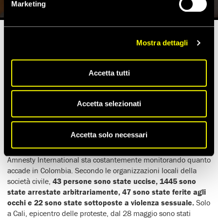
Marketing
Mostra dettagli
Tempo di lettura stimato:
2'
Accetta tutti
In una lettera aperta diffusa il 31 maggio,
Amnesty
International ha chiesto agli stati membri
dell’Organizzazione degli stati americani (Osa)
, finora
Accetta selezionati
rimasti in silenzio,
di condannare le violazioni dei diritti
umani
e i crimini di diritto internazionale
commessi dalle
forze di sicurezza della Colombia.
Accetta solo necessari
Dal 28 aprile
, giorno in cui sono iniziate le manifestazioni,
Amnesty International sta costantemente monitorando quanto
accade in Colombia. Secondo le organizzazioni locali della
società civile,
43 persone sono state uccise, 1445 sono
state arrestate arbitrariamente, 47 sono state ferite agli
occhi e 22 sono state sottoposte a violenza sessuale.
Solo
a Cali, epicentro delle proteste, dal 28 maggio sono stati