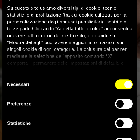
Su questo sito usiamo diversi tipi di cookie: tecnici,
statistici e di profilazione (tra cui cookie utilizzati per la
personalizzazione degli annunci pubblicitari), nostri e di
terze parti. Cliccando "Accetta tutti i cookie" acconsenti a
ricevere tutti i cookie del nostro sito; cliccando su
"Mostra dettagli" puoi avere maggiori informazioni sui
singoli cookie di ogni categoria. La chiusura del banner
mediante la selezione dell'apposito comando “X”
comporta il permanere delle impostazioni di default, e
dunque la continuazione della navigazione con i cookie
tecnici. Se vuoi maggiori informazioni sul funzionamento
Selezione
dei cookie attivi sul sito clicca
qui
Colombia: Amnesty
Necessari
del
consenso
International chiede agli stati
Preferenze
americani di non restare in
silenzio
Statistiche
1 Giugno 2021