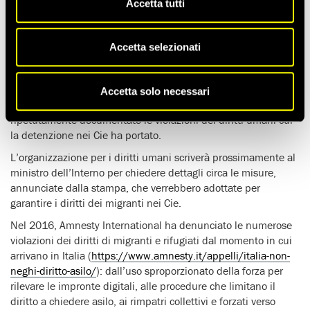
Accetta tutti
Alla luce delle recenti proposte del governo di incrementare
gli sforzi per allontanare i migranti irregolarmente presenti sul
territorio, anche attraverso un generale ritorno alla detenzione
Accetta selezionati
nei Centri di identificazione ed espulsione (Cie), Amnesty
International Italia ha ricordato come le organizzazioni per i
diritti umani ed anche la Commissione straordinaria per la
Accetta solo necessari
tutela e la promozione dei diritti umani abbiano
ripetutamente documentato le violazioni dei diritti umani cui
la detenzione nei Cie ha portato.
L’organizzazione per i diritti umani scriverà prossimamente al
ministro dell’Interno per chiedere dettagli circa le misure,
annunciate dalla stampa, che verrebbero adottate per
garantire i diritti dei migranti nei Cie.
Nel 2016, Amnesty International ha denunciato le numerose
violazioni dei diritti di migranti e rifugiati dal momento in cui
arrivano in Italia (
https://www.amnesty.it/appelli/italia-non-
neghi-diritto-asilo/
): dall’uso sproporzionato della forza per
rilevare le impronte digitali, alle procedure che limitano il
diritto a chiedere asilo, ai rimpatri collettivi e forzati verso