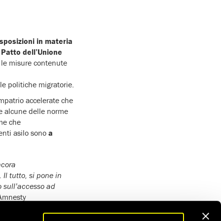
sposizioni in materia
 Patto dell’Unione
 le misure contenute
le politiche migratorie.
impatrio accelerate che
e alcune delle norme
rme che
enti asilo sono
a
ncora
l tutto, si pone in
o sull’accesso ad
 Amnesty