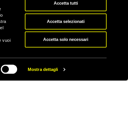
Accetta tutti
e
do
Accetta selezionati
stra
el
Scopri tutti gli appelli
Accetta solo necessari
e vuoi
Mostra dettagli
CONDIVIDI