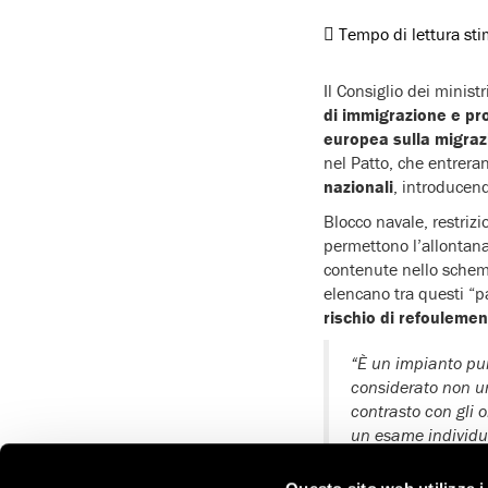
Tempo di lettura st
Il Consiglio dei minist
di immigrazione e pr
europea sulla migrazi
nel Patto, che entreran
nazionali
, introducend
Blocco navale, restrizi
permettono l’allontan
contenute nello schem
elencano tra questi “p
rischio di refoulement
“È un impianto pun
considerato non un
contrasto con gli o
un esame individu
International Italia