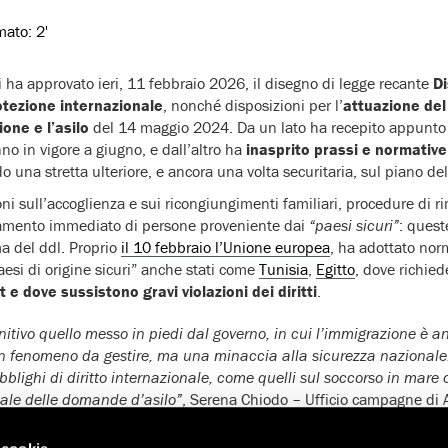
imato:
2'
ri ha approvato ieri, 11 febbraio 2026, il disegno di legge recante
Di
otezione internazionale
, nonché disposizioni per l’
attuazione del
one e l’asilo
del 14 maggio 2024. Da un lato ha recepito appunto
no in vigore a giugno, e dall’altro ha
inasprito prassi e normative
o una stretta ulteriore, e ancora una volta securitaria, sul piano del
oni sull’accoglienza e sui ricongiungimenti familiari, procedure di r
amento immediato di persone proveniente dai
“paesi sicuri”
: quest
a del ddl. Proprio
il 10 febbraio l’Unione europea
, ha adottato no
aesi di origine sicuri” anche stati come
Tunisia
,
Egitto
, dove richied
 e dove sussistono gravi violazioni dei diritti
.
itivo quello messo in piedi dal governo, in cui l’immigrazione è a
 fenomeno da gestire, ma una minaccia alla sicurezza nazionale. I
bblighi di diritto internazionale, come quelli sul soccorso in mare 
ale delle domande d’asilo”
, Serena Chiodo – Ufficio campagne di
.