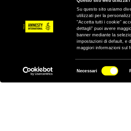
Questo sito web utilizza i
Su questo sito usiamo divers
utilizzati per la personaliz
"Accetta tutti i cookie" acc
dettagli" puoi avere maggio
ATTIVATI ORA
banner mediante la selezi
impostazioni di default, e 
maggiori informazioni sul f
NOI STIAMO CON I RIFUGIATI
Selezione
Necessari
del
NEWSLETTER
consenso
FIRMA ORA
Si moltiplicano le stragi, ma non gli
sforzi istituzionali per fermarle. Noi