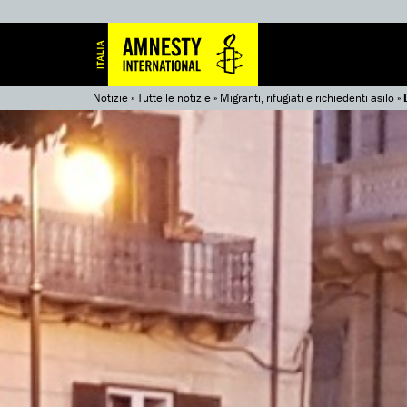
Notizie
»
Tutte le notizie
»
Migranti, rifugiati e richiedenti asilo
»