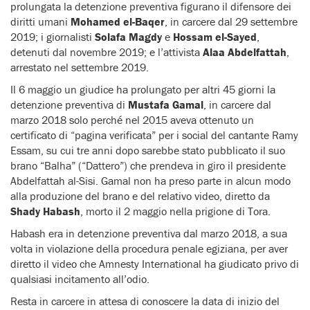
prolungata la detenzione preventiva figurano il difensore dei
diritti umani
Mohamed el-Baqer
, in carcere dal 29 settembre
2019; i giornalisti
Solafa Magdy
e
Hossam el-Sayed
,
detenuti dal novembre 2019; e l’attivista
Alaa Abdelfattah
,
arrestato nel settembre 2019.
Il 6 maggio un giudice ha prolungato per altri 45 giorni la
detenzione preventiva di
Mustafa Gamal
, in carcere dal
marzo 2018 solo perché nel 2015 aveva ottenuto un
certificato di “pagina verificata” per i social del cantante Ramy
Essam, su cui tre anni dopo sarebbe stato pubblicato il suo
brano “Balha” (“Dattero”) che prendeva in giro il presidente
Abdelfattah al-Sisi. Gamal non ha preso parte in alcun modo
alla produzione del brano e del relativo video, diretto da
Shady Habash
, morto il 2 maggio nella prigione di Tora.
Habash era in detenzione preventiva dal marzo 2018, a sua
volta in violazione della procedura penale egiziana, per aver
diretto il video che Amnesty International ha giudicato privo di
qualsiasi incitamento all’odio.
Resta in carcere in attesa di conoscere la data di inizio del