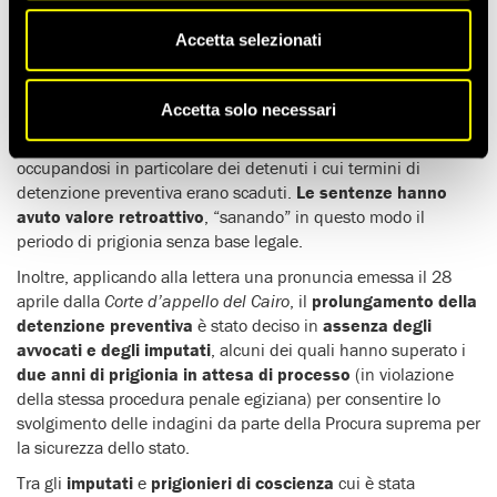
detenzione preventiva
per oltre
1600 prigionieri
decisa dai
giudici delle “sezioni terrorismo” del tribunale del Cairo tra il 4
Accetta selezionati
e il 6 maggio in
violazione delle garanzie del giusto
processo
.
Accetta solo necessari
Dopo una pausa delle udienze dovuta alla
pandemia da
Covid-19
, i giudici hanno ripreso a svolgere udienze
occupandosi in particolare dei detenuti i cui termini di
detenzione preventiva erano scaduti.
Le sentenze hanno
avuto valore retroattivo
, “sanando” in questo modo il
periodo di prigionia senza base legale.
Inoltre, applicando alla lettera una pronuncia emessa il 28
aprile dalla
Corte d’appello del Cairo
, il
prolungamento della
detenzione preventiva
è stato deciso in
assenza degli
avvocati e degli imputati
, alcuni dei quali hanno superato i
due anni di prigionia in attesa di processo
(in violazione
della stessa procedura penale egiziana) per consentire lo
svolgimento delle indagini da parte della Procura suprema per
la sicurezza dello stato.
Tra gli
imputati
e
prigionieri di coscienza
cui è stata