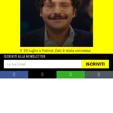
Il 19 luglio a Patrick Zaki è stata concessa
la grazia presidenziale. Il 20 luglio è uscito
ISCRIVITI ALLA NEWSLETTER
dal carcere.
ISCRIVITI
Guarda tutte
Notizie correlate per tema
CARCERI E DETENZIONE
COVID-19