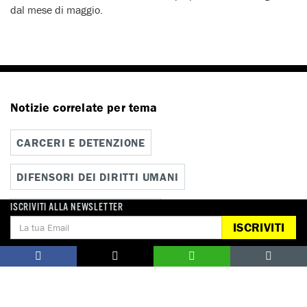
dal mese di maggio.
Notizie correlate per tema
CARCERI E DETENZIONE
DIFENSORI DEI DIRITTI UMANI
ISCRIVITI ALLA NEWSLETTER
LIBERTÀ DI ESPRESSIONE
ISCRIVITI
Notizie correlate per paese