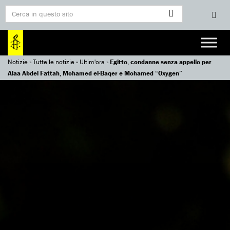
Notizie
»
Tutte le notizie
»
Ultim'ora
»
Egitto, condanne senza appello per
Alaa Abdel Fattah, Mohamed el-Baqer e Mohamed “Oxygen”