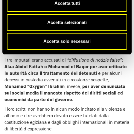
Accetta tutti
Il
20 dicembre 2021
un tribunale d’emergenza egiziano
ha
emesso le condanne
nei confronti
di tre noti dissidenti e
difensori dei diritti umani egiziani
.
Accetta selezionati
Alaa Abdel Fattah
, scrittore e leader della rivoluzione del
gennaio 2011,
è stato condannato a cinque anni di
Accetta solo necessari
carcere
, il suo avvocato
Mohamed el-Baqer e il blogger
Mohamed “Oxygen” Ibrahim a quattro.
I tre imputati erano accusati di
“diffusione di notizie false”
:
Alaa Abdel Fattah e Mohamed el-Baqer per aver criticato
le autorità circa il trattamento dei detenuti
e per alcuni
decessi in custodia avvenuti in circostanze sospette;
Mohamed “Oxygen” Ibrahim
, invece,
per aver denunciato
sui social media il mancato rispetto dei diritti sociali ed
economici da parte del governo.
I loro scritti non hanno in alcun modo incitato alla violenza e
all’odio e i tre avrebbero dovuto essere tutelati dalla
costituzione egiziana e dagli obblighi internazionali in materia
di libertà d’espressione.