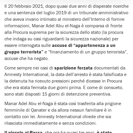
Il 20 febbraio 2021, dopo quasi due anni di disperate ricerche
e una sentenza del luglio 2019 di un tribunale amministrativo
che aveva invano intimato al ministero dell’Interno di fornire
informazioni, Manar Adel Abu el-Naga è comparsa di fronte
alla Procura suprema per la sicurezza dello stato (la procura
che indaga su casi riguardanti la sicurezza nazionale) per
essere interrogata sulle
accuse di “appartenenza a un
gruppo terrorista”
e “finanziamento di un gruppo terrorista”,
accuse che ha negato.
Come sempre nei casi di
sparizione forzata
documentati da
Amnesty International, la data dell’arresto è stata falsificata e
la detenuta ha ricevuto pressioni perché dicesse in Procura
che era stata fermata due giorni prima. E come di consueto,
sono stati disposti 15 giorni di detenzione preventiva.
Manar Adel Abu el-Naga è stata così trasferita alla prigione
femminile di Qanater e da allora nessun familiare è in
contatto con lei. Amnesty International chiede che sia
rilasciata immediatamente e senza condizioni.
Il piccolo al-Baraa
, che ora ha quasi tre anni,
è stato