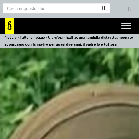
Notizie
»
Tutte le notizie
»
Ultim'ora
»
Egitto, una famiglia distrutta: neonato
scomparso con la madre per quasi due anni, il padre lo è tuttora