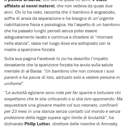
affidato ai nonni materni
, che non vedeva da quasi due
anni. Chi lo ha visto, racconta che il bambino è angosciato,
soffre di ansia da separazione e ha bisogno di un’urgente
riabilitazione fisica e psicologica. Ha l’aspetto di un bambino
che ha passato lunghi periodi senza poter essere
adeguatamente lavato e continua a chiedere di “ritornare
nella stanza”, ossia nel luogo dove era sottoposto con la
madre a sparizione forzata.
Sulla sua pagina Facebook lo zio ha descritto l’impatto
devastante che la sparizione forzata ha avuto sulla salute
mentale di al-Baraa: “
Un bambino che non conosce i suoi
parenti e ha paura di loro, abituato solo a vedere persone in
uniforme
”.
“
Le autorità egiziane sono note per far sparire e torturare chi
sospettano che le stia criticando o si stia loro opponendo. Ma
sequestrare una giovane madre col suo neonato, confinarli
per 23 mesi in una stanza senza contatti col mondo e senza
protezione della legge supera ogni limite di brutalità
”, ha
dichiarato
Philip Luther
, direttore delle ricerche di Amnesty