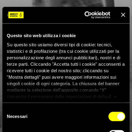
Questo sito web utilizza i cookie
Su questo sito usiamo diversi tipi di cookie: tecnici,
statistici e di profilazione (tra cui cookie utilizzati per la
personalizzazione degli annunci pubblicitari), nostri e di
terze parti. Cliccando "Accetta tutti i cookie" acconsenti a
ricevere tutti i cookie del nostro sito; cliccando su
"Mostra dettagli" puoi avere maggiori informazioni sui
singoli cookie di ogni categoria. La chiusura del banner
mediante la selezione dell'apposito comando “X”
comporta il permanere delle impostazioni di default, e
dunque la continuazione della navigazione con i cookie
tecnici. Se vuoi maggiori informazioni sul funzionamento
Selezione
dei cookie attivi sul sito clicca
qui
Necessari
del
consenso