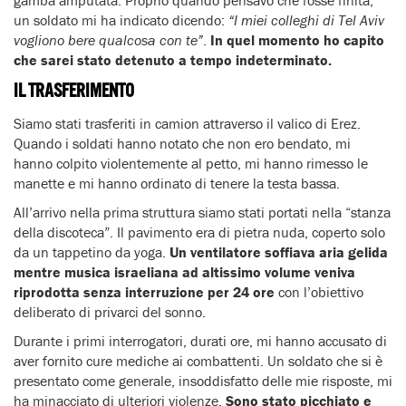
un soldato mi ha indicato dicendo:
“I miei colleghi di Tel Aviv
vogliono bere qualcosa con te”
.
In quel momento ho capito
che sarei stato detenuto a tempo indeterminato.
IL TRASFERIMENTO
Siamo stati trasferiti in camion attraverso il valico di Erez.
Quando i soldati hanno notato che non ero bendato, mi
hanno colpito violentemente al petto, mi hanno rimesso le
manette e mi hanno ordinato di tenere la testa bassa.
All’arrivo nella prima struttura siamo stati portati nella “stanza
della discoteca”. Il pavimento era di pietra nuda, coperto solo
da un tappetino da yoga.
Un ventilatore soffiava aria gelida
mentre musica israeliana ad altissimo volume veniva
riprodotta senza interruzione per 24 ore
con l’obiettivo
deliberato di privarci del sonno.
Durante i primi interrogatori, durati ore, mi hanno accusato di
aver fornito cure mediche ai combattenti. Un soldato che si è
presentato come generale, insoddisfatto delle mie risposte, mi
ha minacciato di ulteriori violenze.
Sono stato picchiato e