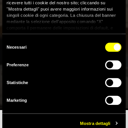
ricevere tutti i cookie del nostro sito; cliccando su
"Mostra dettagli" puoi avere maggiori informazioni sui
singoli cookie di ogni categoria. La chiusura del banner
mediante la selezione dell'apposito comando “X”
comporta il permanere delle impostazioni di default, e
dunque la continuazione della navigazione con i cookie
tecnici. Se vuoi maggiori informazioni sul funzionamento
Selezione
dei cookie attivi sul sito clicca
qui
Necessari
del
consenso
Gaza: il dottor Mhanna
Preferenze
racconta la sua detenzione in
Israele
Statistiche
28 Maggio 2026
Marketing
Mostra dettagli