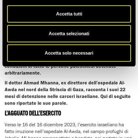
Tempo di lettura stimato:
8'
Accetta tutti
Il personale sanitario palestinese della Striscia di Gaza
occupata affronta pericoli senza precedenti; molte persone
sono detenute nelle prigioni israeliane in condizioni che
Accetta selezionati
violano il diritto internazionale umanitario. Amnesty
International continua a documentare queste violenze
sistematiche, compreso l’uso diffuso di maltrattamenti e
Accetta solo necessari
torture.
Chiediamo la scarcerazione immediata e senza
condizioni di tutte le persone palestinesi detenute
arbitrariamente.
Il dottor Ahmad Mhanna, ex direttore dell’ospedale Al-
Awda nel nord della Striscia di Gaza, racconta i suoi 22
mesi di detenzione nelle carceri israeliane. Qui di seguito
sono riportate le sue parole.
L’AGGUATO DELL’ESERCITO
Verso le 16 del 16 dicembre 2023, l’esercito israeliano ha
fatto irruzione nell’ospedale Al-Awda, nel campo profughi di
Jabalia. Mi hanno ammanettato e bendato, poi portato in una