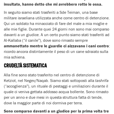
insultato, hanno detto che mi avrebbero rotto le ossa.
In seguito siamo stati trasferiti a Sde Teiman, una base
militare israeliana utilizzata anche come centro di detenzione.
Qui un soldato ha minacciato di fare del male a mia moglie e
alle mie figlie. Durante quei 24 giorni non sono mai comparso
davanti a un giudice. A un certo punto siamo stati trasferiti ad
Al-Kallaba (“il canile”), dove sono rimasto sempre
ammanettato mentre le guardie ci aizzavano i cani contro
:
ricordo ancora distintamente il peso di un cane sdraiato sulla
mia schiena.
CRUDELTÀ SISTEMATICA
Alla fine sono stato trasferito nel centro di detenzione di
Ketziot, nel Negev/Naqab. Siamo stati sottoposti alla
tashrifa
(“accoglienza”), un rituale di pestaggi e umiliazioni durante il
quale ci veniva gettata addosso acqua bollente. Sono rimasto
per un anno e due mesi in questa struttura fatta di tende,
dove la maggior parte di noi dormiva per terra.
Sono comparso davanti a un giudice per la prima volta tre