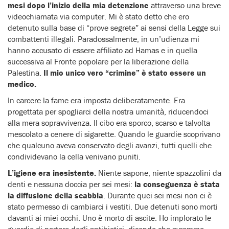
mesi dopo l’inizio della mia detenzione
attraverso una breve
videochiamata via computer. Mi è stato detto che ero
detenuto sulla base di “prove segrete” ai sensi della Legge sui
combattenti illegali. Paradossalmente, in un’udienza mi
hanno accusato di essere affiliato ad Hamas e in quella
successiva al Fronte popolare per la liberazione della
Palestina.
Il mio unico vero “crimine” è stato essere un
medico.
In carcere la fame era imposta deliberatamente. Era
progettata per spogliarci della nostra umanità, riducendoci
alla mera sopravvivenza. Il cibo era sporco, scarso e talvolta
mescolato a cenere di sigarette. Quando le guardie scoprivano
che qualcuno aveva conservato degli avanzi, tutti quelli che
condividevano la cella venivano puniti.
L’igiene era inesistente.
Niente sapone, niente spazzolini da
denti e nessuna doccia per sei mesi:
la conseguenza è stata
la diffusione della scabbia
. Durante quei sei mesi non ci è
stato permesso di cambiarci i vestiti. Due detenuti sono morti
davanti ai miei occhi. Uno è morto di ascite. Ho implorato le
guardie di portare degli antibiotici, dicendo che avremmo