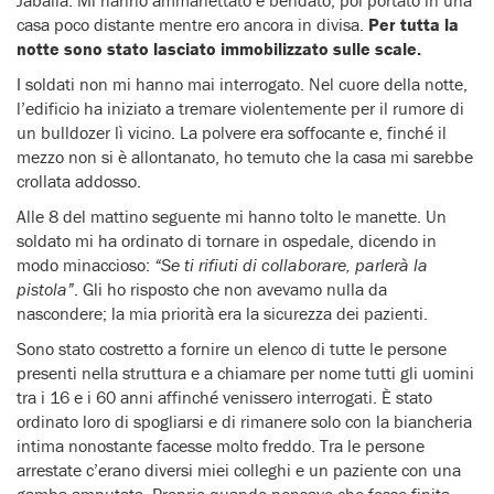
casa poco distante mentre ero ancora in divisa.
Per tutta la
notte sono stato lasciato immobilizzato sulle scale.
I soldati non mi hanno mai interrogato. Nel cuore della notte,
l’edificio ha iniziato a tremare violentemente per il rumore di
un bulldozer lì vicino. La polvere era soffocante e, finché il
mezzo non si è allontanato, ho temuto che la casa mi sarebbe
crollata addosso.
Alle 8 del mattino seguente mi hanno tolto le manette. Un
soldato mi ha ordinato di tornare in ospedale, dicendo in
modo minaccioso:
“Se ti rifiuti di collaborare, parlerà la
pistola”
. Gli ho risposto che non avevamo nulla da
nascondere; la mia priorità era la sicurezza dei pazienti.
Sono stato costretto a fornire un elenco di tutte le persone
presenti nella struttura e a chiamare per nome tutti gli uomini
tra i 16 e i 60 anni affinché venissero interrogati. È stato
ordinato loro di spogliarsi e di rimanere solo con la biancheria
intima nonostante facesse molto freddo. Tra le persone
arrestate c’erano diversi miei colleghi e un paziente con una
gamba amputata. Proprio quando pensavo che fosse finita,