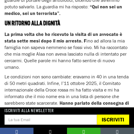
potuto salvarlo. La guardia mi ha risposto:
“Qui non sei un
medico, sei un terrorista”.
UN RITORNO ALLA DIGNITÀ
La prima volta che ho ricevuto la visita di un avvocato è
stata sette mesi dopo il mio arresto. F
ino ad allora la mia
famiglia non sapeva nemmeno se fossi vivo. Mi ha raccontato
che mia moglie Alaa non aveva lasciato nulla di intentato per
cercarmi. Quelle parole mi hanno fatto sentire di nuovo
umano.
Le condizioni non sono cambiate: eravamo in 40 in una tenda
di 50 metri quadrati. Infine, l’11 ottobre 2025, il Comitato
internazionale della Croce rossa mi ha fatto visita e mi ha
informato che il mio nome era in una lista di persone che
sarebbero state scarcerate.
Hanno parlato della consegna di
un “kit per la dignità”. Sentire la parola dignità dopo mesi
ISCRIVITI ALLA NEWSLETTER
in cui ero stato trattato come un animale è stato molto
ISCRIVITI
forte
.
Sono stato scarcerato un lunedì e sono arrivato all’ospedale