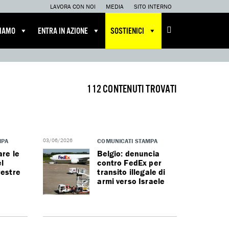
LAVORA CON NOI
MEDIA
SITO INTERNO
CIAMO
ENTRA IN AZIONE
SOSTIENICI
112 CONTENUTI TROVATI
MPA
03/06/2026
COMUNICATI STAMPA
are le
Belgio: denuncia
l
contro FedEx per
restre
transito illegale di
armi verso Israele