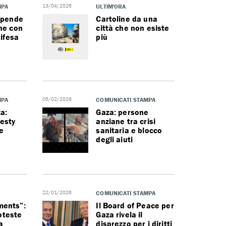
MPA
13/04/2026
ULTIM'ORA
spende
Cartoline da una
ne con
città che non esiste
difesa
più
MPA
05/02/2026
COMUNICATI STAMPA
za:
Gaza: persone
esty
anziane tra crisi
e
sanitaria e blocco
degli aiuti
22/01/2026
COMUNICATI STAMPA
ents”:
Il Board of Peace per
roteste
Gaza rivela il
a
disprezzo per i diritti