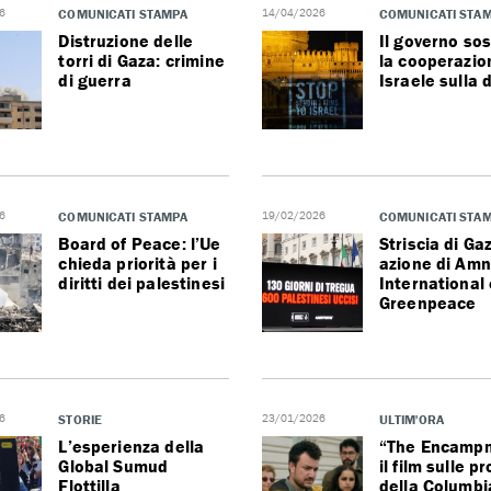
6
COMUNICATI STAMPA
14/04/2026
COMUNICATI STA
Distruzione delle
Il governo so
torri di Gaza: crimine
la cooperazio
di guerra
Israele sulla 
6
COMUNICATI STAMPA
19/02/2026
COMUNICATI STA
Board of Peace: l’Ue
Striscia di Ga
chieda priorità per i
azione di Amn
diritti dei palestinesi
International 
Greenpeace
6
STORIE
23/01/2026
ULTIM'ORA
L’esperienza della
“The Encampm
Global Sumud
il film sulle p
Flottilla
della Columbi