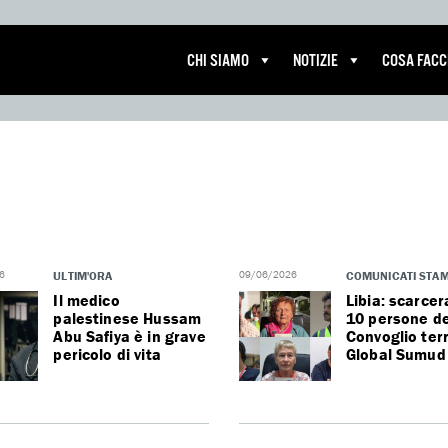
CHI SIAMO
NOTIZIE
COSA FAC
6
ULTIM'ORA
09/06/2026
COMUNICATI STA
Il medico
Libia: scarcer
palestinese Hussam
10 persone de
Abu Safiya è in grave
Convoglio ter
pericolo di vita
Global Sumud