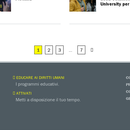
University pe
1
2
3
…
7
EDUCARE AI DIRITTI UMANI
C
I programmi educativi.
P
C
ATTIVATI
G
Metti a disposizione il tuo tempo.