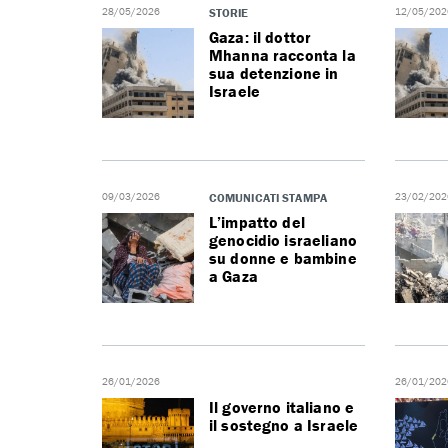
28/05/2026
STORIE
12/05/202
Gaza: il dottor
Mhanna racconta la
sua detenzione in
Israele
09/03/2026
COMUNICATI STAMPA
23/02/202
L’impatto del
genocidio israeliano
su donne e bambine
a Gaza
26/01/2026
26/01/202
Il governo italiano e
il sostegno a Israele