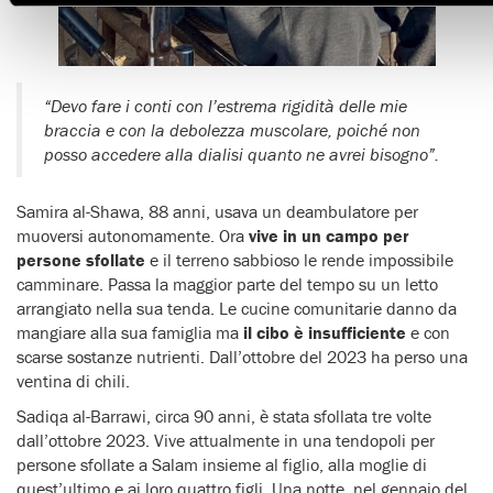
“Devo fare i conti con l’estrema rigidità delle mie
braccia e con la debolezza muscolare, poiché non
posso accedere alla dialisi quanto ne avrei bisogno”.
Samira al-Shawa, 88 anni, usava un deambulatore per
muoversi autonomamente. Ora
vive in un campo per
persone sfollate
e il terreno sabbioso le rende impossibile
camminare. Passa la maggior parte del tempo su un letto
arrangiato nella sua tenda. Le cucine comunitarie danno da
mangiare alla sua famiglia ma
il cibo è insufficiente
e con
scarse sostanze nutrienti. Dall’ottobre del 2023 ha perso una
ventina di chili.
Sadiqa al-Barrawi, circa 90 anni, è stata sfollata tre volte
dall’ottobre 2023. Vive attualmente in una tendopoli per
persone sfollate a Salam insieme al figlio, alla moglie di
quest’ultimo e ai loro quattro figli. Una notte, nel gennaio del