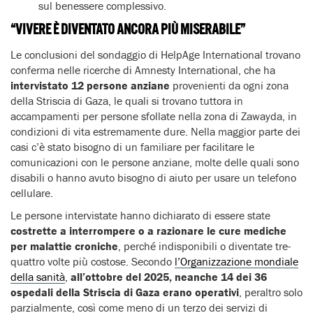
sul benessere complessivo.
“VIVERE È DIVENTATO ANCORA PIÙ MISERABILE”
Le conclusioni del sondaggio di HelpAge International trovano
conferma nelle ricerche di Amnesty International, che ha
intervistato 12 persone anziane
provenienti da ogni zona
della Striscia di Gaza, le quali si trovano tuttora in
accampamenti per persone sfollate nella zona di Zawayda, in
condizioni di vita estremamente dure. Nella maggior parte dei
casi c’è stato bisogno di un familiare per facilitare le
comunicazioni con le persone anziane, molte delle quali sono
disabili o hanno avuto bisogno di aiuto per usare un telefono
cellulare.
Le persone intervistate hanno dichiarato di essere state
costrette a interrompere o a razionare le cure mediche
per malattie croniche
, perché indisponibili o diventate tre-
quattro volte più costose. Secondo
l’Organizzazione mondiale
della sanità
,
all’ottobre del 2025, neanche 14 dei 36
ospedali della Striscia di Gaza erano operativi
, peraltro solo
parzialmente, così come meno di un terzo dei servizi di