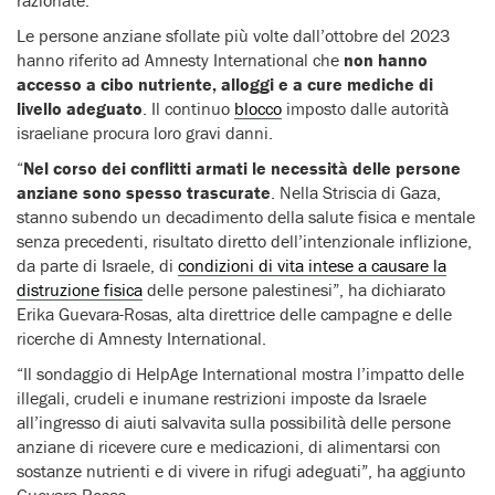
Le persone anziane sfollate più volte dall’ottobre del 2023
hanno riferito ad Amnesty International che
non hanno
accesso a cibo nutriente, alloggi e a cure mediche di
livello adeguato
. Il continuo
blocco
imposto dalle autorità
israeliane procura loro gravi danni.
“
Nel corso dei conflitti armati le necessità delle persone
anziane sono spesso trascurate
. Nella Striscia di Gaza,
stanno subendo un decadimento della salute fisica e mentale
senza precedenti, risultato diretto dell’intenzionale inflizione,
da parte di Israele, di
condizioni di vita intese a causare la
distruzione fisica
delle persone palestinesi”, ha dichiarato
Erika Guevara-Rosas, alta direttrice delle campagne e delle
ricerche di Amnesty International.
“Il sondaggio di HelpAge International mostra l’impatto delle
illegali, crudeli e inumane restrizioni imposte da Israele
all’ingresso di aiuti salvavita sulla possibilità delle persone
anziane di ricevere cure e medicazioni, di alimentarsi con
sostanze nutrienti e di vivere in rifugi adeguati”, ha aggiunto
Guevara-Rosas.