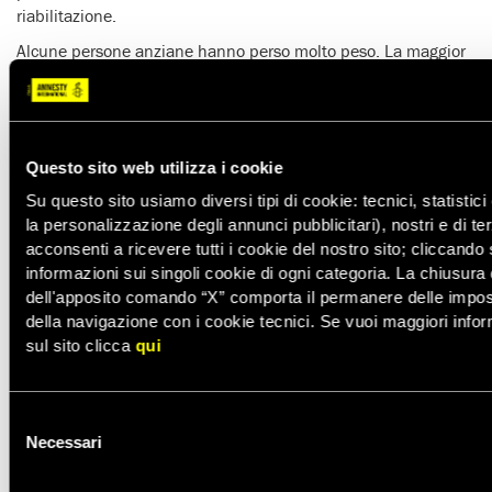
riabilitazione.
Alcune persone anziane hanno perso molto peso. La maggior
parte di loro si affida alle cucine comunitarie che non sempre
forniscono cibi con adeguati livelli di sostanze nutrienti. Il
terreno nei campi per le persone sfollate, spesso irregolare e
sabbioso, impedisce alle persone che usano sedie a rotelle o
Questo sito web utilizza i cookie
stampelle di muoversi liberamente, rendendole ancora più
dipendenti dall’aiuto dei familiari.
Su questo sito usiamo diversi tipi di cookie: tecnici, statistici 
la personalizzazione degli annunci pubblicitari), nostri e di ter
Mohammed Bili, 61 anni, è stato
sfollato sette volte
a
acconsenti a ricevere tutti i cookie del nostro sito; cliccando
partire dall’ottobre del 2023. Ha bisogno di
dialisi
tre volte
informazioni sui singoli cookie di ogni categoria. La chiusur
alla settimana ma la struttura presso la quale si recava è stata
dell'apposito comando “X” comporta il permanere delle impost
distrutta. Ora fa due sedute di dialisi alla settimana, più brevi
della navigazione con i cookie tecnici. Se vuoi maggiori infor
del necessario. Si muove a fatica sulla sua
sedia a rotelle
e
sul sito clicca
qui
ha perso quasi 20 chili:
Selezione
Necessari
del
consenso