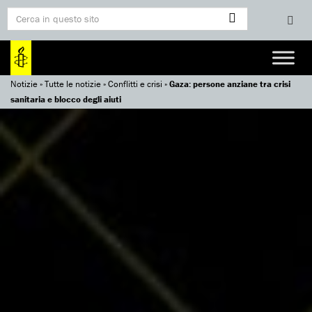
Notizie
»
Tutte le notizie
»
Conflitti e crisi
»
Gaza: persone anziane tra crisi
sanitaria e blocco degli aiuti