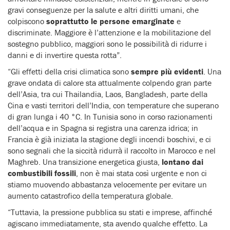
gravi conseguenze per la salute e altri diritti umani, che
colpiscono
soprattutto le persone emarginate
e
discriminate. Maggiore è l’attenzione e la mobilitazione del
sostegno pubblico, maggiori sono le possibilità di ridurre i
danni e di invertire questa rotta”.
“Gli effetti della crisi climatica sono
sempre più evidenti
. Una
grave ondata di calore sta attualmente colpendo gran parte
dell’Asia, tra cui Thailandia, Laos, Bangladesh, parte della
Cina e vasti territori dell’India, con temperature che superano
di gran lunga i 40 °C. In Tunisia sono in corso razionamenti
dell’acqua e in Spagna si registra una carenza idrica; in
Francia è già iniziata la stagione degli incendi boschivi, e ci
sono segnali che la siccità ridurrà il raccolto in Marocco e nel
Maghreb. Una transizione energetica giusta,
lontano dai
combustibili fossili
, non è mai stata così urgente e non ci
stiamo muovendo abbastanza velocemente per evitare un
aumento catastrofico della temperatura globale.
“Tuttavia, la pressione pubblica su stati e imprese, affinché
agiscano immediatamente, sta avendo qualche effetto. La