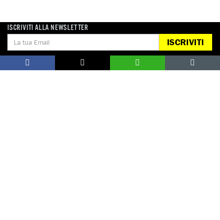
ISCRIVITI ALLA NEWSLETTER
ISCRIVITI
Notizie correlate per tema
CAMBIAMENTO CLIMATICO
Campagne correlate
CAMBIAMENTI CLIMATICI E DIRITTI UMANI
DONA