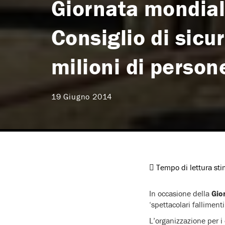
Giornata mondiale
Consiglio di sicu
milioni di person
19 Giugno 2014
Tempo di lettura st
In occasione della
Gio
‘spettacolari falliment
L’organizzazione per i 