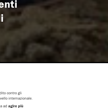
enti
i
ito contro gli
ivello internazionale.
zza ad
agire più