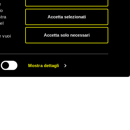
 nel 2014.
e
do
nno sostenendo il
Accetta selezionati
stra
si che ospitano il
el
) hanno accolto
Accetta solo necessari
e vuoi
 reinsedino migliaia di
ti a reinsediare
ico nell’Unione europea
Mostra dettagli
CONDIVIDI
 via di sviluppo
sayed-Ali.
te sorprendente vedere
fugiati. Tutto questo
ppato spesso
distingue per la
ontiera in cerca di