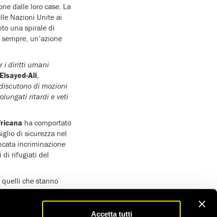
one dalle loro case. La
elle Nazioni Unite ai
to una spirale di
e sempre, un’azione
 i diritti umani
 Elsayed-Ali
,
 discutono di mozioni
lungati ritardi e veti
ricana
ha comportato
iglio di sicurezza nel
ncata incriminazione
 di rifugiati del
 quelli che stanno
on hanno reinsediato
a più grande raccolta di
ato lo 0,3 per cento
Accetta tutti