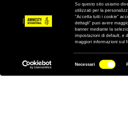
nel 2013 e lo 0,1 per 
Su questo sito usiamo divers
utilizzati per la personaliz
Nonostante il loro sva
"Accetta tutti i cookie" acc
maggiore onere della c
dettagli" puoi avere maggio
maggior numero di ri
banner mediante la selezi
complessivamente
1.5
impostazioni di default, e 
Per contrasto, nel 201
maggiori informazioni sul f
persone provenienti da
30.498 siriani, 25.000
almeno 435.000 perso
Selezione
Necessari
del
NEWSLETTER
‘
Coloro che si proclam
consenso
quando si tratta di sop
‘
Considerati i vantagg
che i primi vengono co
deve finire
‘.
Nonostante il basso nu
sottopongono questi ult
violenza e le intimidaz
protezione, salvezza e