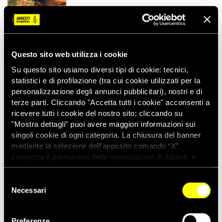
Questo sito web utilizza i cookie
10/10/2022
Giornata mondiale contro la pena di
Su questo sito usiamo diversi tipi di cookie: tecnici,
morte 2022
statistici e di profilazione (tra cui cookie utilizzati per la
personalizzazione degli annunci pubblicitari), nostri e di
terze parti. Cliccando "Accetta tutti i cookie" acconsenti a
ricevere tutti i cookie del nostro sito; cliccando su
"Mostra dettagli" puoi avere maggiori informazioni sui
singoli cookie di ogni categoria. La chiusura del banner
24/05/2022
COMUNICATI STAMPA
mediante la selezione dell'apposito comando “X”
Rapporto sulla pena di morte nel 2021:
enorme aumento delle esecuzioni in
comporta il permanere delle impostazioni di default, e
Iran e in…
dunque la continuazione della navigazione con i cookie
tecnici. Se vuoi maggiori informazioni sul funzionamento
Selezione
dei cookie attivi sul sito clicca
qui
Necessari
del
consenso
29/03/2022
COMUNICATI STAMPA
Preferenze