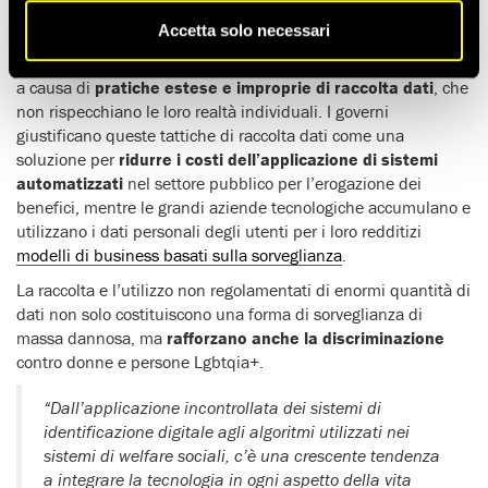
basati su razza e condizione socio-economica.
Accetta solo necessari
I gruppi marginalizzati, tra cui donne e persone appartenenti
alla comunità Lgbtqia+, vedono minacciati i loro diritti umani
a causa di
pratiche estese e improprie di raccolta dati
, che
non rispecchiano le loro realtà individuali. I governi
giustificano queste tattiche di raccolta dati come una
soluzione per
ridurre i costi dell’applicazione di sistemi
automatizzati
nel settore pubblico per l’erogazione dei
benefici, mentre le grandi aziende tecnologiche accumulano e
utilizzano i dati personali degli utenti per i loro redditizi
modelli di business basati sulla sorveglianza
.
La raccolta e l’utilizzo non regolamentati di enormi quantità di
dati non solo costituiscono una forma di sorveglianza di
massa dannosa, ma
rafforzano anche la discriminazione
contro donne e persone Lgbtqia+.
“Dall’applicazione incontrollata dei sistemi di
identificazione digitale agli algoritmi utilizzati nei
sistemi di welfare sociali, c’è una crescente tendenza
a integrare la tecnologia in ogni aspetto della vita