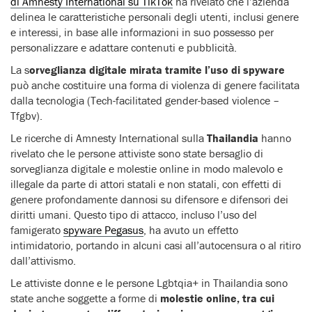
di Amnesty International su TikTok
ha rivelato che l’azienda
delinea le caratteristiche personali degli utenti, inclusi genere
e interessi, in base alle informazioni in suo possesso per
personalizzare e adattare contenuti e pubblicità.
La s
orveglianza digitale mirata tramite l’uso di spyware
può anche costituire una forma di violenza di genere facilitata
dalla tecnologia (Tech-facilitated gender-based violence –
Tfgbv).
Le ricerche di Amnesty International sulla
Thailandia
hanno
rivelato che le persone attiviste sono state bersaglio di
sorveglianza digitale e molestie online in modo malevolo e
illegale da parte di attori statali e non statali, con effetti di
genere profondamente dannosi su difensore e difensori dei
diritti umani. Questo tipo di attacco, incluso l’uso del
famigerato
spyware Pegasus
, ha avuto un effetto
intimidatorio, portando in alcuni casi all’autocensura o al ritiro
dall’attivismo.
Le attiviste donne e le persone Lgbtqia+ in Thailandia sono
state anche soggette a forme di
molestie online, tra cui