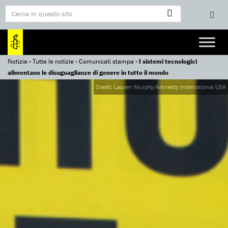
Notizie
»
Tutte le notizie
»
Comunicati stampa
»
I sistemi tecnologici
alimentano le disuguaglianze di genere in tutto il mondo
Credit: Lauren Murphy/Amnesty International USA