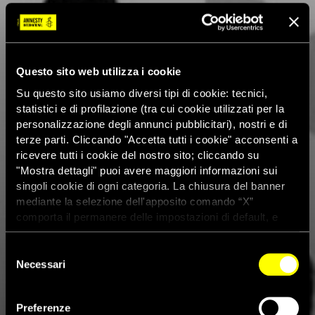
Questo sito web utilizza i cookie
Su questo sito usiamo diversi tipi di cookie: tecnici,
statistici e di profilazione (tra cui cookie utilizzati per la
personalizzazione degli annunci pubblicitari), nostri e di
terze parti. Cliccando "Accetta tutti i cookie" acconsenti a
ricevere tutti i cookie del nostro sito; cliccando su
"Mostra dettagli" puoi avere maggiori informazioni sui
singoli cookie di ogni categoria. La chiusura del banner
mediante la selezione dell'apposito comando “X”
comporta il permanere delle impostazioni di default, e
dunque la continuazione della navigazione con i cookie
tecnici. Se vuoi maggiori informazioni sul funzionamento
Selezione
dei cookie attivi sul sito clicca
qui
Necessari
del
consenso
Il 3 dicembre a Roma un film
Preferenze