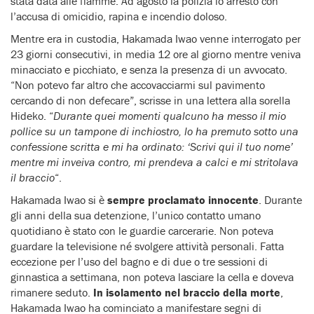
stata data alle fiamme. Ad agosto la polizia lo arrestò con
l’accusa di omicidio, rapina e incendio doloso.
Mentre era in custodia, Hakamada Iwao venne interrogato per
23 giorni consecutivi, in media 12 ore al giorno mentre veniva
minacciato e picchiato, e senza la presenza di un avvocato.
“Non potevo far altro che accovacciarmi sul pavimento
cercando di non defecare”, scrisse in una lettera alla sorella
Hideko. “
Durante quei momenti qualcuno ha messo il mio
pollice su un tampone di inchiostro, lo ha premuto sotto una
confessione scritta e mi ha ordinato: ‘Scrivi qui il tuo nome’
mentre mi inveiva contro, mi prendeva a calci e mi stritolava
il braccio
“.
Hakamada Iwao si è
sempre proclamato innocente
. Durante
gli anni della sua detenzione, l’unico contatto umano
quotidiano è stato con le guardie carcerarie. Non poteva
guardare la televisione né svolgere attività personali. Fatta
eccezione per l’uso del bagno e di due o tre sessioni di
ginnastica a settimana, non poteva lasciare la cella e doveva
rimanere seduto.
In isolamento nel braccio della morte
,
Hakamada Iwao ha cominciato a manifestare segni di