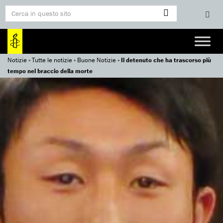
Notizie
»
Tutte le notizie
»
Buone Notizie
»
Il detenuto che ha trascorso più
tempo nel braccio della morte