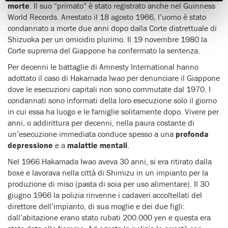
morte
. Il suo “primato” è stato registrato anche nel Guinness
World Records. Arrestato il 18 agosto 1966, l’uomo è stato
condannato a morte due anni dopo dalla Corte distrettuale di
Shizuoka per un omicidio plurimo. Il 19 novembre 1980 la
Corte suprema del Giappone ha confermato la sentenza.
Per decenni le battaglie di Amnesty International hanno
adottato il caso di Hakamada Iwao per denunciare il Giappone
dove le esecuzioni capitali non sono commutate dal 1970. I
condannati sono informati della loro esecuzione solo il giorno
in cui essa ha luogo e le famiglie solitamente dopo. Vivere per
anni, o addirittura per decenni, nella paura costante di
un’esecuzione immediata conduce spesso a una
profonda
depressione
e a
malattie mentali
.
Nel 1966 Hakamada Iwao aveva 30 anni, si era ritirato dalla
boxe e lavorava nella città di Shimizu in un impianto per la
produzione di miso (pasta di soia per uso alimentare). Il 30
giugno 1966 la polizia rinvenne i cadaveri accoltellati del
direttore dell’impianto, di sua moglie e dei due figli:
dall’abitazione erano stato rubati 200.000 yen e questa era