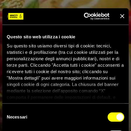
Questo sito web utilizza i cookie
Su questo sito usiamo diversi tipi di cookie: tecnici,
statistici e di profilazione (tra cui cookie utilizzati per la
personalizzazione degli annunci pubblicitari), nostri e di
terze parti. Cliccando "Accetta tutti i cookie" acconsenti a
ricevere tutti i cookie del nostro sito; cliccando su
"Mostra dettagli" puoi avere maggiori informazioni sui
singoli cookie di ogni categoria. La chiusura del banner
mediante la selezione dell'apposito comando “X”
comporta il permanere delle impostazioni di default, e
dunque la continuazione della navigazione con i cookie
tecnici. Se vuoi maggiori informazioni sul funzionamento
Selezione
dei cookie attivi sul sito clicca
qui
Necessari
del
consenso