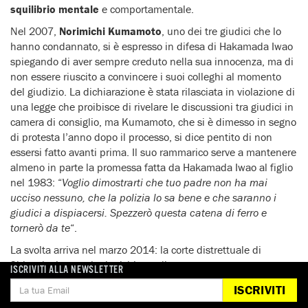
squilibrio mentale
e comportamentale.
Nel 2007,
Norimichi Kumamoto
, uno dei tre giudici che lo
hanno condannato, si è espresso in difesa di Hakamada Iwao
spiegando di aver sempre creduto nella sua innocenza, ma di
non essere riuscito a convincere i suoi colleghi al momento
del giudizio. La dichiarazione è stata rilasciata in violazione di
una legge che proibisce di rivelare le discussioni tra giudici in
camera di consiglio, ma Kumamoto, che si è dimesso in segno
di protesta l’anno dopo il processo, si dice pentito di non
essersi fatto avanti prima. Il suo rammarico serve a mantenere
almeno in parte la promessa fatta da Hakamada Iwao al figlio
nel 1983: “
Voglio dimostrarti che tuo padre non ha mai
ucciso nessuno, che la polizia lo sa bene e che saranno i
giudici a dispiacersi. Spezzerò questa catena di ferro e
tornerò da te
“.
La svolta arriva nel marzo 2014: la corte distrettuale di
Shizuoka ha accolto la richiesta di un nuovo processo per
ISCRIVITI ALLA NEWSLETTER
Hakamada Iwao e ne ha
ordinato la scarcerazione
. Il 31
ISCRIVITI
marzo 2014, la procura giapponese ha presentato ricorso