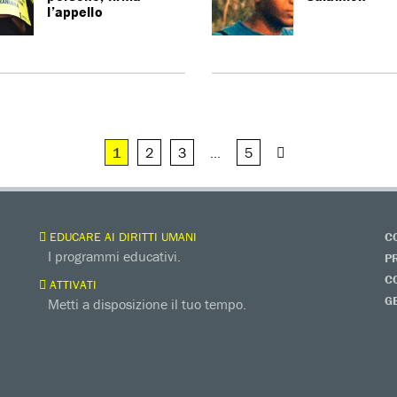
l’appello
1
2
3
…
5
EDUCARE AI DIRITTI UMANI
C
I programmi educativi.
P
C
ATTIVATI
G
Metti a disposizione il tuo tempo.