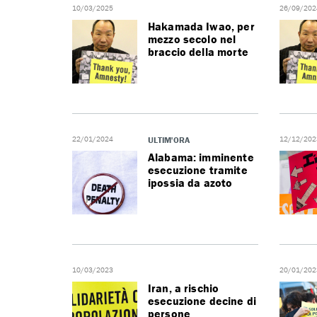
10/03/2025
26/09/202
Hakamada Iwao, per
mezzo secolo nel
braccio della morte
22/01/2024
ULTIM'ORA
12/12/202
Alabama: imminente
esecuzione tramite
ipossia da azoto
10/03/2023
20/01/202
Iran, a rischio
esecuzione decine di
persone