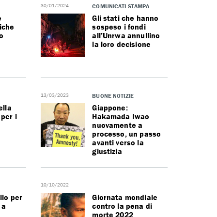
30/01/2024
COMUNICATI STAMPA
e
Gli stati che hanno
iche
sospeso i fondi
o
all’Unrwa annullino
la loro decisione
13/03/2023
BUONE NOTIZIE
ella
Giappone:
per i
Hakamada Iwao
nuovamente a
processo, un passo
avanti verso la
giustizia
10/10/2022
llo per
Giornata mondiale
 a
contro la pena di
morte 2022