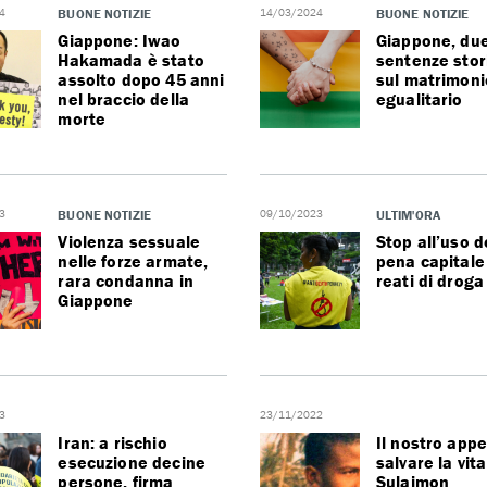
4
BUONE NOTIZIE
14/03/2024
BUONE NOTIZIE
Giappone: Iwao
Giappone, du
Hakamada è stato
sentenze stor
assolto dopo 45 anni
sul matrimoni
nel braccio della
egualitario
morte
3
BUONE NOTIZIE
09/10/2023
ULTIM'ORA
Violenza sessuale
Stop all’uso d
nelle forze armate,
pena capitale 
rara condanna in
reati di droga
Giappone
3
23/11/2022
Iran: a rischio
Il nostro appe
esecuzione decine
salvare la vita
persone, firma
Sulaimon