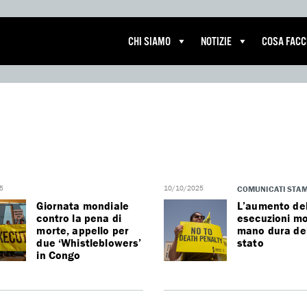
CHI SIAMO
NOTIZIE
COSA FAC
5
10/10/2025
COMUNICATI STA
Giornata mondiale
L’aumento del
contro la pena di
esecuzioni mo
morte, appello per
mano dura de
due ‘Whistleblowers’
stato
in Congo