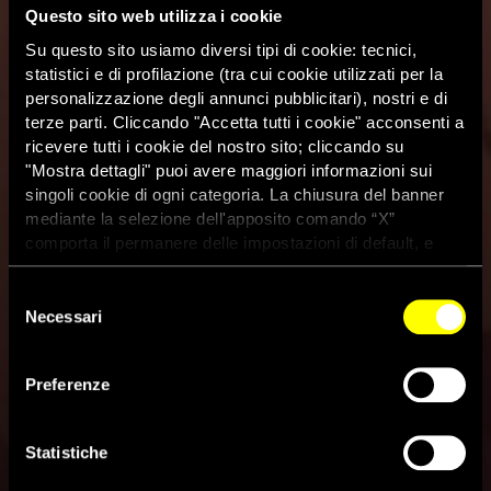
Questo sito web utilizza i cookie
Su questo sito usiamo diversi tipi di cookie: tecnici,
statistici e di profilazione (tra cui cookie utilizzati per la
personalizzazione degli annunci pubblicitari), nostri e di
terze parti. Cliccando "Accetta tutti i cookie" acconsenti a
ricevere tutti i cookie del nostro sito; cliccando su
"Mostra dettagli" puoi avere maggiori informazioni sui
singoli cookie di ogni categoria. La chiusura del banner
mediante la selezione dell'apposito comando “X”
comporta il permanere delle impostazioni di default, e
dunque la continuazione della navigazione con i cookie
tecnici. Se vuoi maggiori informazioni sul funzionamento
Selezione
dei cookie attivi sul sito clicca
qui
Il parlamento del Ghana
Necessari
del
consenso
approva una legge
Preferenze
discriminatoria contro le
persone Lgbtqia+
Statistiche