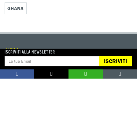
GHANA
DONA
ISCRIVITI ALLA NEWSLETTER
Aiutaci con una donazione, ora.
ISCRIVITI
FIRMA
Difendi i diritti umani, in prima persona.
EDUCARE AI DIRITTI UMANI
I programmi educativi.
ATTIVATI
Metti a disposizione il tuo tempo.
CONTATTACI
AREA STAMPA
PRIVACY POLICY
LAVORA CON NOI
COOKIE POLICY
WHISTLEBLOWING