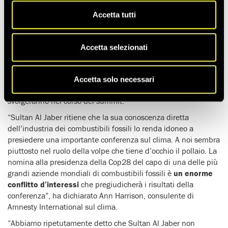
Accetta tutti
Secondo alcuni documenti ottenuti dal
Centre for Climate
Reporting
,
Sultan Al Jaber
, il presidente designato della
Conferenza annuale delle Nazioni Unite sul cambiamento
Accetta selezionati
climatico (Cop28), nonché presidente dell’azienda di stato del
petrolio e del gas degli Emirati Arabi Uniti,
ha ricevuto
indicazioni su come privilegiare gli interessi dell’azienda
Accetta solo necessari
che conduce
, in vista delle decine di incontri bilaterali che si
svolgeranno nel corso del summit.
“Sultan Al Jaber ritiene che la sua conoscenza diretta
dell’industria dei combustibili fossili lo renda idoneo a
presiedere una importante conferenza sul clima. A noi sembra
piuttosto nel ruolo della volpe che tiene d’occhio il pollaio. La
nomina alla presidenza della Cop28 del capo di una delle più
grandi aziende mondiali di combustibili fossili è
un enorme
conflitto d’interessi
che pregiudicherà i risultati della
conferenza”, ha dichiarato Ann Harrison, consulente di
Amnesty International sul clima.
“Abbiamo ripetutamente detto che Sultan Al Jaber non