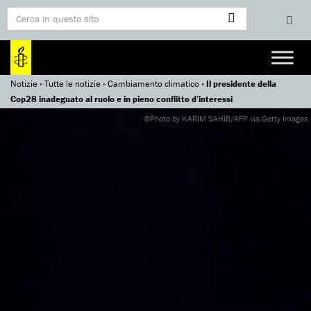
Notizie
»
Tutte le notizie
»
Cambiamento climatico
»
Il presidente della
Cop28 inadeguato al ruolo e in pieno conflitto d’interessi
©Photo by KARIM SAHIB/AFP via Getty Images