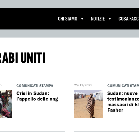
CHI SIAMO
NOTIZIE
COSA FAC
RABI UNITI
5
COMUNICATI STAMPA
25/11/2025
COMUNICATI STA
Crisi in Sudan:
Sudan: nuove
l’appello delle ong
testimonianze
massacri di El
Fasher