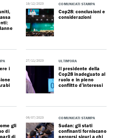
19/12/2023
COMUNICATI STAMPA
niti,
Cop28: conclusioni e
massa
considerazioni
nti:
ndanne
MPA
27/11/2023
ULTIM'ORA
ere i
Il presidente della
Cop28 inadeguato al
sione
ruolo e in pieno
Arabi
conflitto d’interessi
06/07/2023
COMUNICATI STAMPA
ome gli
Sudan: gli stati
no di
confinanti forniscano
parli di
percorsi sicuri a chi