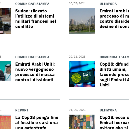
4
COMUNICATI STAMPA
10/07/2024
ULTIM'ORA
Sudan: rilevato
Emirati arabi u
l’utilizzo di sistemi
processo di 
militari francesi nel
contro disside
conflitto
decine di co
3
COMUNICATI STAMPA
29/11/2023
COMUNICATI STA
Emirati Arabi Uniti:
Cop28: difend
nuovo vergognoso
diritti umani,
processo di massa
facendo pres
contro i dissidenti
sugli Emirati 
Uniti
3
REPORT
01/09/2023
ULTIM'ORA
La Cop28 ponga fine
Cop28: ecco c
al fossile o sarà una
Emirati cerca
una catastrofe
evitare che si 