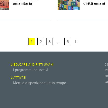
umanitaria
diritti umani
1
2
3
…
5
EDUCARE AI DIRITTI UMANI
C
I programmi educativi.
P
C
ATTIVATI
G
Metti a disposizione il tuo tempo.