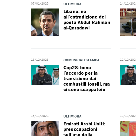
07/01/2025
ULTIM'ORA
14/11/202
Libano: no
all’estradizione del
poeta Abdul Rahman
al-Qaradawi
13/12/2023
COMUNICATI STAMPA
12/12/202
Cop28: bene
l’accordo per la
transizione dai
combustili fossili, ma
ci sono scappatoie
15/11/2023
ULTIM'ORA
13/11/202
Emirati Arabi Uniti:
preoccupazioni
sull’uso della