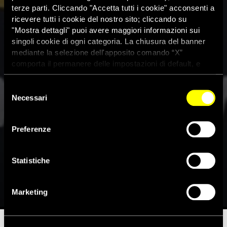
terze parti. Cliccando "Accetta tutti i cookie" acconsenti a
ricevere tutti i cookie del nostro sito; cliccando su
"Mostra dettagli" puoi avere maggiori informazioni sui
singoli cookie di ogni categoria. La chiusura del banner
mediante la selezione dell'apposito comando “X”
comporta il permanere delle impostazioni di default, e
dunque la continuazione della navigazione con i cookie
tecnici. Se vuoi maggiori informazioni sul funzionamento
Selezione
dei cookie attivi sul sito clicca
qui
Necessari
del
consenso
Il Qatar deve annullare la
Preferenze
condanna di Manuel Guerrero
Aviña
Statistiche
5 Giugno 2024
Marketing