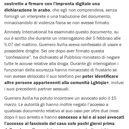
costretto a firmare con l’impronta digitale una
dichiarazione in arabo
, che egli non comprendeva, senza
fornirgli un interprete o una traduzione del documento,
minacciandolo di violenza fisica se non avesse firmato.
Amnesty International ha esaminato questo documento, su
cui è scritto che durante un interrogatorio del 5 febbraio alle
5.07 del mattino, Guerrero Aviña aveva confessato di usare e
possedere droghe. Sei ore dopo aver firmato questa
“confessione”, ha dichiarato al Pubblico ministero di negare
tutte le accuse relative alla droga. Durante gli interrogatori i
funzionari della sicurezza hanno minacciato di frustarlo se
non avesse sbloccato il suo telefono per
poter identificare
altre persone appartenenti alla comunità Lgbtqia+
, inclusi
i suoi precedenti partner sessuali.
Guerrero Aviña ha potuto incontrare un avvocato solo il 15
marzo. Le autorità gli hanno inoltre negato l’accesso a
qualsiasi documento relativo al suo caso per oltre due mesi
dopo il suo arresto e hanno
concesso a lui e ai suoi avvocati
l’accesso al fascicolo del caso solo pochi giorni prima