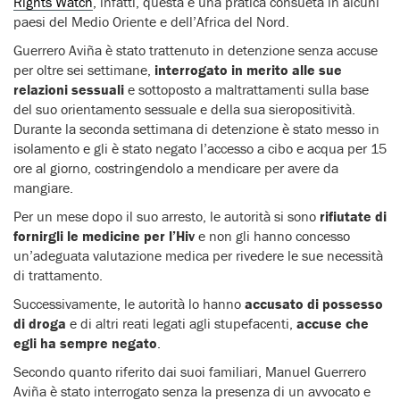
Rights Watch
, infatti, questa è una pratica consueta in alcuni
paesi del Medio Oriente e dell’Africa del Nord.
Guerrero Aviña è stato trattenuto in detenzione senza accuse
per oltre sei settimane,
interrogato in merito alle sue
relazioni sessuali
e sottoposto a maltrattamenti sulla base
del suo orientamento sessuale e della sua sieropositività.
Durante la seconda settimana di detenzione è stato messo in
isolamento e gli è stato negato l’accesso a cibo e acqua per 15
ore al giorno, costringendolo a mendicare per avere da
mangiare.
Per un mese dopo il suo arresto, le autorità si sono
rifiutate di
fornirgli le medicine per l’Hiv
e non gli hanno concesso
un’adeguata valutazione medica per rivedere le sue necessità
di trattamento.
Successivamente, le autorità lo hanno
accusato di possesso
di droga
e di altri reati legati agli stupefacenti,
accuse che
egli ha sempre negato
.
Secondo quanto riferito dai suoi familiari, Manuel Guerrero
Aviña è stato interrogato senza la presenza di un avvocato e