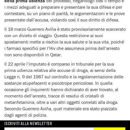
della prima udienza
del processo, negandogli così il tempo e
i mezzi adeguati a preparare e presentare la sua difesa e per
contestare, su un piano di parità, le argomentazioni e le prove
presentate dall’accusa, violando così il suo diritto di difesa.
Il 18 marzo Guerrero Aviña è stato provvisoriamente scarcerato
con un divieto di viaggio. Questa restrizione ai suoi
spostamenti mette a rischio la sua salute e la sua vita, poiché
i farmaci specifici per l’Hiv che assumeva prima dell’arresto
non sono disponibili in Qatar.
Il 22 aprile l’imputato è comparso in tribunale per la sua
prima udienza relativa alle accuse di droga, ai sensi della
Legge n. 9 del 1987 sul controllo e la regolamentazione delle
sostanze stupefacenti e psicotrope pericolose. In quella
occasione gli inquirenti hanno dichiarato di aver trovato, al
momento dell’arresto, tracce di residui di cristalli di
metanfetamina, oltre a vari altri oggetti correlati alla droga.
Secondo Guerrero Aviña, quel materiale era stato piazzato
dagli agenti di polizia.
ISCRIVITI ALLA NEWSLETTER
Amnesty International ritiene che le autorità del Qatar