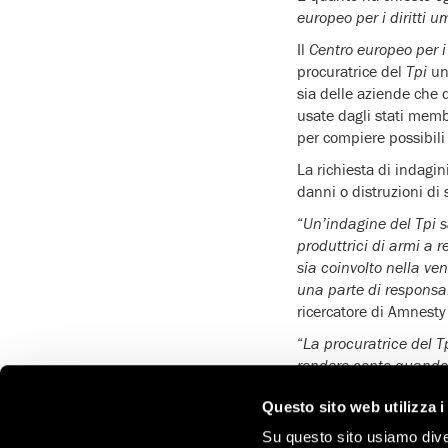
europeo per i diritti u
Il
Centro europeo per i 
procuratrice del
Tpi
un 
sia delle aziende che 
usate dagli stati memb
per compiere possibili
La richiesta di indagin
danni o distruzioni di s
“
Un’indagine del Tpi s
produttrici di armi a 
sia coinvolto nella ve
una parte di responsa
ricercatore di Amnesty 
“
La procuratrice del T
rendere conto quando s
Nonostante le montagne
Questo sito web utilizza i
conflitto in Yemen, div
Su questo sito usiamo divers
bombardare scuole, cas