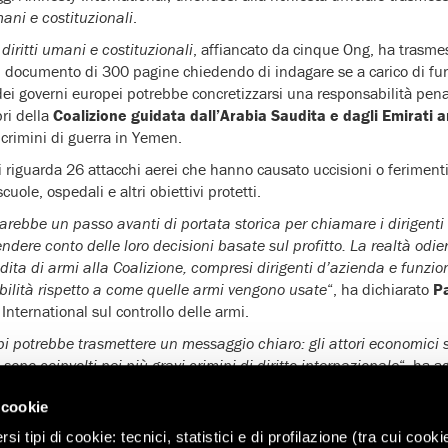
mani e costituzionali
.
diritti umani e costituzionali
, affiancato da cinque Ong, ha trasmess
documento di 300 pagine chiedendo di indagare se a carico di funz
dei governi europei potrebbe concretizzarsi una responsabilità penal
ri della
Coalizione guidata dall’Arabia Saudita e dagli Emirati ar
 crimini di guerra in Yemen.
i riguarda 26 attacchi aerei che hanno causato uccisioni o ferimenti il
cuole, ospedali e altri obiettivi protetti.
arebbe un passo avanti di portata storica per chiamare i dirigenti
rendere conto delle loro decisioni basate sul profitto. La realtà od
ndita di armi alla Coalizione, compresi dirigenti d’azienda e funzio
bilità rispetto a come quelle armi vengono usate
“, ha dichiarato
P
International sul controllo delle armi.
pi potrebbe trasmettere un messaggio chiaro: gli attori economici
ono coinvolti nei più gravi crimini di diritto internazionale
“, ha a
 di prove sulle gravi violazioni dei diritti umani commesse in qua
 cookie
ersi stati europei continuano a esportare armi verso la Coalizione, 
i tipi di cookie: tecnici, statistici e di profilazione (tra cui cooki
e e ospedali, in flagrante violazione del Trattato internazionale s