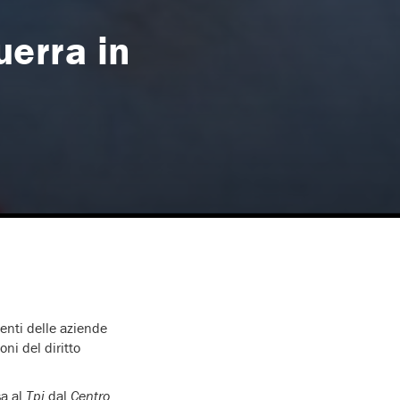
uerra in
genti delle aziende
oni del diritto
sa al
Tpi
dal
Centro