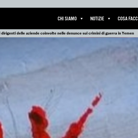
CHI SIAMO
NOTIZIE
COSA FAC
ui dirigenti delle aziende coinvolte nelle denunce sui crimini di guerra in Yemen