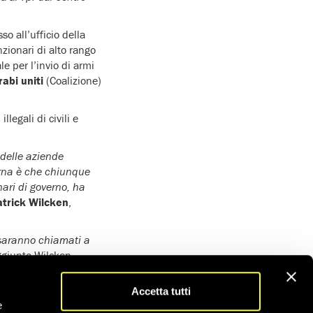
o all’ufficio della
ionari di alto rango
e per l’invio di armi
abi uniti
(Coalizione)
legali di civili e
 delle aziende
ierna è che chiunque
nari di governo, ha
atrick Wilcken
,
 saranno chiamati a
ggiunto Wilcken.
si cinque anni di
Accetta tutti
che le usa per
e
ul commercio di armi,