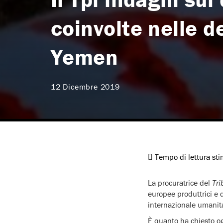
coinvolte nelle d
Yemen
12 Dicembre 2019
Tempo di lettura st
La procuratrice del
Tri
europee produttrici e d
internazionale umanita
È quanto ha chiesto og