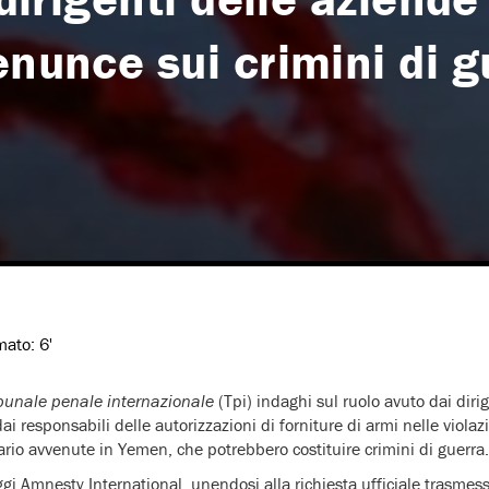
enunce sui crimini di g
imato:
6'
bunale penale internazionale
(Tpi) indaghi sul ruolo avuto dai diri
ai responsabili delle autorizzazioni di forniture di armi nelle violazi
rio avvenute in Yemen, che potrebbero costituire crimini di guerra.
gi Amnesty International, unendosi alla richiesta ufficiale trasmes