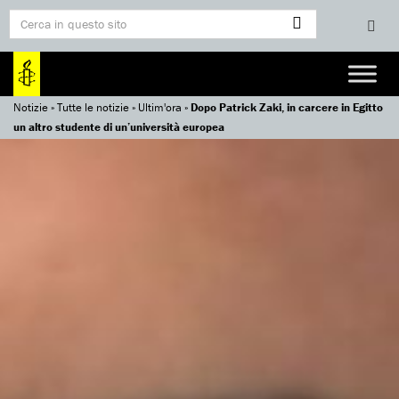
Notizie
»
Tutte le notizie
»
Ultim'ora
»
Dopo Patrick Zaki, in carcere in Egitto
un altro studente di un’università europea