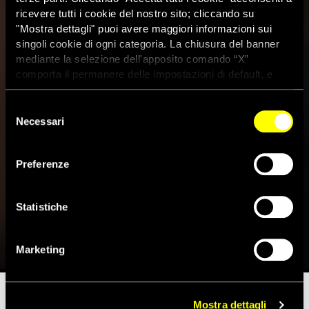
ricevere tutti i cookie del nostro sito; cliccando su
"Mostra dettagli" puoi avere maggiori informazioni sui
singoli cookie di ogni categoria. La chiusura del banner
mediante la selezione dell'apposito comando “X”
comporta il permanere delle impostazioni di default, e
dunque la continuazione della navigazione con i cookie
tecnici. Se vuoi maggiori informazioni sul funzionamento
Selezione
dei cookie attivi sul sito clicca
qui
Necessari
del
consenso
Dopo Patrick Zaki, in carcere in
Preferenze
Egitto un altro studente di
un’università europea
Statistiche
14 Febbraio 2021
Marketing
Mostra dettagli