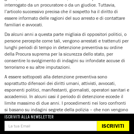
interrogato da un procuratore o da un giudice. Tuttavia,
l’articolo successivo precisa che il sospetto ha il diritto di
essere informato delle ragioni del suo arresto e di contattare
familiari e avvocati.
Da alcuni anni a questa parte migliaia di oppositori politici, o
persone percepite come tali, vengono arrestati e trattenuti per
lunghi periodi di tempo in detenzione preventiva su ordine
della Procura suprema per la sicurezza dello stato, per
consentire lo svolgimento di indagini su infondate accuse di
terrorismo e su altre imputazioni.
A essere sottoposti alla detenzione preventiva sono
soprattutto difensori dei diritti umani, attivisti, avvocati,
esponenti politici, manifestanti, giornalisti, operatori sanitari e
accademici. In alcuni casi il periodo di detenzione eccede il
limite massimo di due anni. I procedimenti nei loro confronti
si basano su indagini segrete della polizia – che non vengono
messe a disposizione degli avvocati difensori – e a volte su
ISCRIVITI ALLA NEWSLETTER
post pubblicati sui social media i cui contenuti sono
ISCRIVITI
considerati critici dalle autorità.