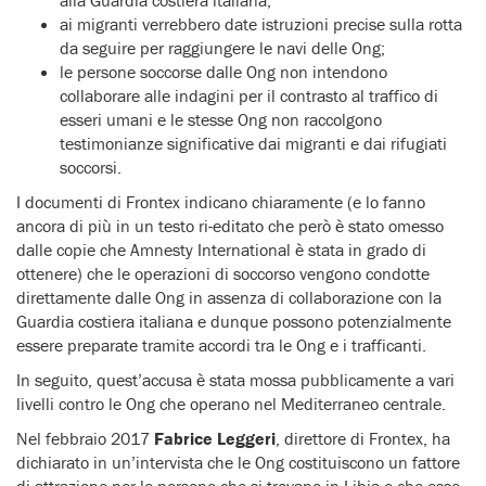
ai migranti verrebbero date istruzioni precise sulla rotta
da seguire per raggiungere le navi delle Ong;
le persone soccorse dalle Ong non intendono
collaborare alle indagini per il contrasto al traffico di
esseri umani e le stesse Ong non raccolgono
testimonianze significative dai migranti e dai rifugiati
soccorsi.
I documenti di Frontex indicano chiaramente (e lo fanno
ancora di più in un testo ri-editato che però è stato omesso
dalle copie che Amnesty International è stata in grado di
ottenere) che le operazioni di soccorso vengono condotte
direttamente dalle Ong in assenza di collaborazione con la
Guardia costiera italiana e dunque possono potenzialmente
essere preparate tramite accordi tra le Ong e i trafficanti.
In seguito, quest’accusa è stata mossa pubblicamente a vari
livelli contro le Ong che operano nel Mediterraneo centrale.
Nel febbraio 2017
Fabrice Leggeri
, direttore di Frontex, ha
dichiarato in un’intervista che le Ong costituiscono un fattore
di attrazione per le persone che si trovano in Libia e che esse