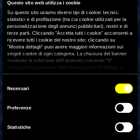
Questo sito web utilizza i cookie
Su questo sito usiamo diversi tipi di cookie: tecnici,
statistici e di profilazione (tra cui cookie utilizzati per la
personalizzazione degli annunci pubblicitari), nostri e di
terze parti. Cliccando "Accetta tutti i cookie" acconsenti a
ricevere tutti i cookie del nostro sito; cliccando su
"Mostra dettagli" puoi avere maggiori informazioni sui
singoli cookie di ogni categoria. La chiusura del banner
mediante la selezione dell'apposito comando “X”
comporta il permanere delle impostazioni di default, e
dunque la continuazione della navigazione con i cookie
tecnici. Se vuoi maggiori informazioni sul funzionamento
Selezione
dei cookie attivi sul sito clicca
qui
Necessari
del
consenso
Insinuazioni contro le Ong: “In
Preferenze
questo modo si perde la
bussola morale”
Statistiche