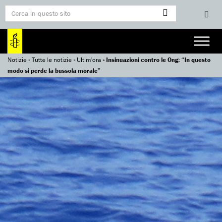
Notizie
»
Tutte le notizie
»
Ultim'ora
»
Insinuazioni contro le Ong: “In questo
modo si perde la bussola morale”