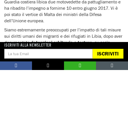
Guardia costiera libica due motovedette da pattugliamento e
ha ribadito l’impegno a fornirne 10 entro giugno 2017. Vi è
poi stato il vertice di Malta dei ministri della Difesa
dell’Unione europea.
Siamo estremamente preoccupati per l’impatto di tali misure
sui diritti umani dei migranti e dei rifugiati in Libia, dopo aver
documentato
detenzioni arbitrarie e torture
, su scala
ISCRIVITI ALLA NEWSLETTER
massiccia e sistematica. Uomini, donne e bambini intervistati
ISCRIVITI
dai nostri ricercatori hanno denunciato l’aumento dei
maltrattamenti, degli stupri, dello sfruttamento e delle
estorsioni nei centri di detenzione della Libia, compresi quelli
ufficialmente sotto il controllo del ministero dell’Interno.
Abbiamo inoltre documentato
violazioni dei diritti umani ai
danni di migranti e rifugiati
fuori dai centri di detenzione,
favorite dall’assenza di legalità e da un diffuso razzismo.
abbiamo infine ricevuto denunce di maltrattamenti di
migranti e rifugiati ad opera di funzionari della Guardia
costiera libica.
LE NOSTRE RICHIESTE