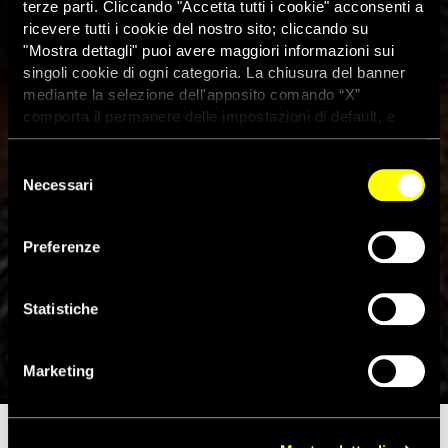
terze parti. Cliccando "Accetta tutti i cookie" acconsenti a
ricevere tutti i cookie del nostro sito; cliccando su
"Mostra dettagli" puoi avere maggiori informazioni sui
singoli cookie di ogni categoria. La chiusura del banner
mediante la selezione dell'apposito comando “X”
comporta il permanere delle impostazioni di default, e
dunque la continuazione della navigazione con i cookie
tecnici. Se vuoi maggiori informazioni sul funzionamento
Selezione
dei cookie attivi sul sito clicca
qui
Necessari
del
consenso
Iran, avvocato per i diritti
Preferenze
umani condannato a 30 anni e
a 111 frustate
Statistiche
4 Giugno 2019
Marketing