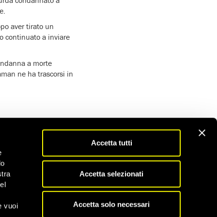
curda condannato a
e.
opo aver tirato un
no continuato a inviare
 condanna a morte
man ne ha trascorsi in
Accetta tutti
e
do
Scopri tutti gli appelli
Accetta selezionati
stra
el
Accetta solo necessari
e vuoi