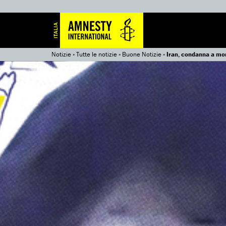
Notizie
»
Tutte le notizie
»
Buone Notizie
»
Iran, condanna a mo