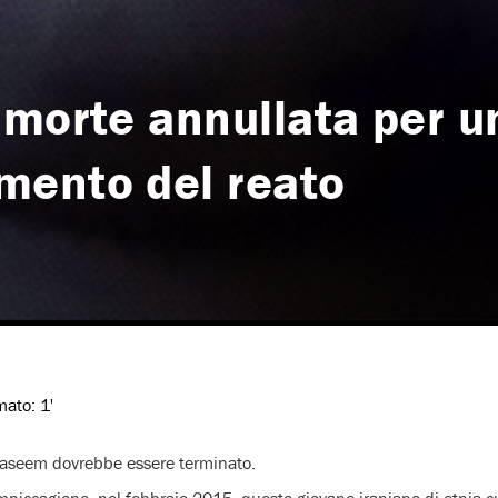
 morte annullata per u
mento del reato
imato:
1'
aseem dovrebbe essere terminato.