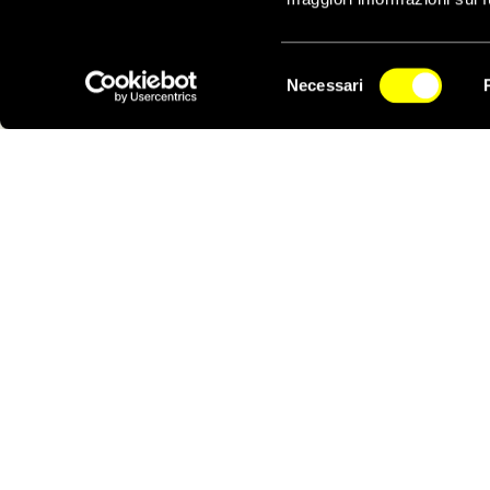
Selezione
Necessari
del
NEWSLETTER
consenso
Appello chiuso
Notizie correlate per tema
PENA DI MORTE
Notizie correlate per paese