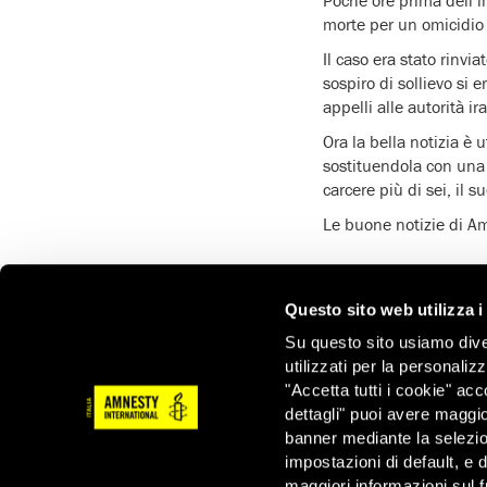
Poche ore prima dell’
morte per un omicidio
Il caso era stato rinvi
sospiro di sollievo si 
appelli alle autorità 
Ora la bella notizia è 
sostituendola con una
carcere più di sei, il 
Le buone notizie di A
Questo sito web utilizza i
Su questo sito usiamo divers
ATTIVATI ORA
utilizzati per la personaliz
"Accetta tutti i cookie" acc
dettagli" puoi avere maggio
SALVIAMO SAMAN NASEEM
banner mediante la selezi
impostazioni di default, e 
maggiori informazioni sul f