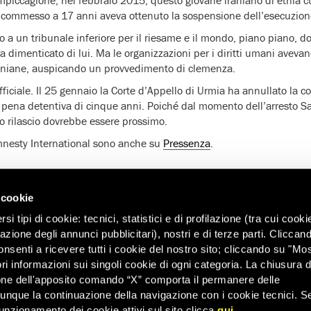
impiccagione, nel febbraio 2015, questo giovane iraniano di etnia 
 commesso a 17 anni aveva ottenuto la sospensione dell’esecuzion
ato a un tribunale inferiore per il riesame e il mondo, piano piano, d
era dimenticato di lui. Ma le organizzazioni per i diritti umani aveva
iraniane, auspicando un provvedimento di clemenza.
ufficiale. Il 25 gennaio la Corte d’Appello di Urmia ha annullato la
 pena detentiva di cinque anni. Poiché dal momento dell’arresto Sa
suo rilascio dovrebbe essere prossimo.
mnesty International sono anche su
Pressenza
.
 cookie
i tipi di cookie: tecnici, statistici e di profilazione (tra cui cooki
zazione degli annunci pubblicitari), nostri e di terze parti. Cliccan
onsenti a ricevere tutti i cookie del nostro sito; cliccando su "Mo
ri informazioni sui singoli cookie di ogni categoria. La chiusura d
one dell'apposito comando “X” comporta il permanere delle
dunque la continuazione della navigazione con i cookie tecnici. S
unzionamento dei cookie attivi sul sito clicca
qui