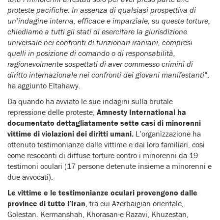
proteste pacifiche. In assenza di qualsiasi prospettiva di
un’indagine interna, efficace e imparziale, su queste torture,
chiediamo a tutti gli stati di esercitare la giurisdizione
universale nei confronti di funzionari iraniani, compresi
quelli in posizione di comando o di responsabilità,
ragionevolmente sospettati di aver commesso crimini di
diritto internazionale nei confronti dei giovani manifestanti”
,
ha aggiunto Eltahawy.
Da quando ha avviato le sue indagini sulla brutale
repressione delle proteste,
Amnesty International ha
documentato dettagliatamente sette casi di minorenni
vittime di violazioni dei diritti umani.
L’organizzazione ha
ottenuto testimonianze dalle vittime e dai loro familiari, così
come resoconti di diffuse torture contro i minorenni da 19
testimoni oculari (17 persone detenute insieme a minorenni e
due avvocati).
Le vittime e le testimonianze oculari provengono dalle
province di tutto l’Iran
, tra cui Azerbaigian orientale,
Golestan. Kermanshah, Khorasan-e Razavi, Khuzestan,