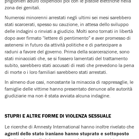
prigionieri adulti colpendoli poi con le pistole elettriche nella
zona dei genitali.
Numerosi minorenni arrestati negli ultimi sei mesi sarebbero
stati scarcerati, spesso su cauzione, in attesa dello sviluppo
delle indagini o rinviati a giudizio. Molti sono tornati in libertà
dopo aver firmato “lettere di pentimento” e aver promesso di
astenersi in futuro da attività politiche e di partecipare a
raduni a favore del governo. Prima della scarcerazione, sono
stati minacciati che, se si fossero lamentati del trattamento
subito, sarebbero stati accusati di reati che prevedono la pena
di morte o i loro familiari sarebbero stati arrestati.
In almeno due casi, nonostante la minaccia di rappresaglie, le
famiglie delle vittime hanno presentato denunce alle autorità
giudiziarie ma non è stata avviata alcuna indagine.
STUPRI E ALTRE FORME DI VIOLENZA SESSUALE
Le ricerche di Amnesty International hanno inoltre rivelato che
agenti dello stato iraniano hanno stuprato e sottoposto