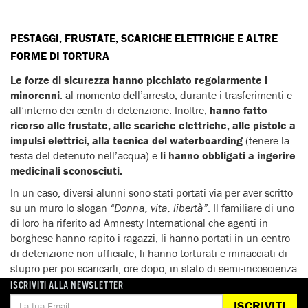
PESTAGGI, FRUSTATE, SCARICHE ELETTRICHE E ALTRE
FORME DI TORTURA
Le forze di sicurezza hanno picchiato regolarmente i
minorenni
: al momento dell’arresto, durante i trasferimenti e
all’interno dei centri di detenzione. Inoltre,
hanno fatto
ricorso alle frustate, alle scariche elettriche, alle pistole a
impulsi elettrici, alla tecnica del waterboarding
(tenere la
testa del detenuto nell’acqua) e
li hanno obbligati a ingerire
medicinali sconosciuti.
In un caso, diversi alunni sono stati portati via per aver scritto
su un muro lo slogan
“Donna, vita, libertà”
. Il familiare di uno
di loro ha riferito ad Amnesty International che agenti in
borghese hanno rapito i ragazzi, li hanno portati in un centro
di detenzione non ufficiale, li hanno torturati e minacciati di
stupro per poi scaricarli, ore dopo, in stato di semi-incoscienza
in una zona periferica. Questo è il racconto del ragazzo al
ISCRIVITI ALLA NEWSLETTER
parente:
ISCRIVITI