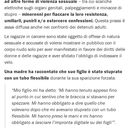
ad altre forme di violenza sessuale
– tra cui scariche
elettriche sugli organi genitali, palpeggiamenti e minacce di
stupro –
minorenni per fiaccare la loro resistenza,
umiliarli, punirli e/o estorcere confessioni.
Questa prassi è
assai diffusa anche nei confronti dei detenuti adulti.
Le ragazze in carcere sono state oggetto di offese di natura
sessuale e accusate di volersi mostrare in pubblico con il
corpo nudo solo per aver manifestato in favore dei diritti delle
donne e delle ragazze e aver sfidato l’obbligo di indossare il
velo.
Una madre ha raccontato che suo figlio è stato stuprato
con un tubo flessibile
durante la sua sparizione forzata:
“Mio figlio mi ha detto: ‘Mi hanno tenuto appeso fino
al punto in cui sentivo che le braccia si stavano per
spezzare. Mi hanno obbligato a dire quello che
volevano dopo che mi avevano stuprato con un tubo
flessibile. Mi hanno preso le mani e mi hanno
obbligato a lasciare l’impronta digitale su dei fogli’”.