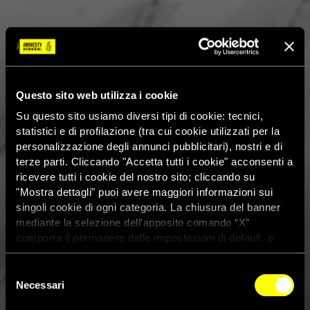
Questo sito web utilizza i cookie
Su questo sito usiamo diversi tipi di cookie: tecnici,
statistici e di profilazione (tra cui cookie utilizzati per la
personalizzazione degli annunci pubblicitari), nostri e di
terze parti. Cliccando "Accetta tutti i cookie" acconsenti a
ricevere tutti i cookie del nostro sito; cliccando su
"Mostra dettagli" puoi avere maggiori informazioni sui
singoli cookie di ogni categoria. La chiusura del banner
mediante la selezione dell'apposito comando “X”
comporta il permanere delle impostazioni di default, e
dunque la continuazione della navigazione con i cookie
tecnici. Se vuoi maggiori informazioni sul funzionamento
Selezione
Iran: “Detenuti minorenni
dei cookie attivi sul sito clicca
qui
Necessari
del
sottoposti a frustate, scariche
consenso