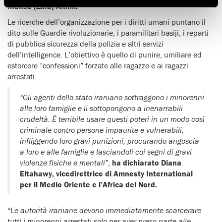
Mahsa (Zina) Amini.
Le ricerche dell’organizzazione per i diritti umani puntano il
dito sulle Guardie rivoluzionarie, i paramilitari basiji, i reparti
di pubblica sicurezza della polizia e altri servizi
dell’intelligence. L’obiettivo è quello di punire, umiliare ed
estorcere “confessioni” forzate alle ragazze e ai ragazzi
arrestati.
“Gli agenti dello stato iraniano sottraggono i minorenni
alle loro famiglie e li sottopongono a inenarrabili
crudeltà. È terribile usare questi poteri in un modo così
criminale contro persone impaurite e vulnerabili,
infliggendo loro gravi punizioni, procurando angoscia
a loro e alle famiglie e lasciandoli coi segni di gravi
violenze fisiche e mentali”
,
ha dichiarato Diana
Eltahawy, vicedirettrice di Amnesty International
per il Medio Oriente e l’Africa del Nord.
“Le autorità iraniane devono immediatamente scarcerare
tutti i minorenni arrestati solo per aver preso parte alle