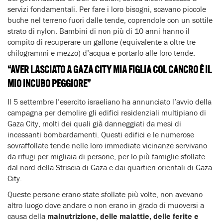
servizi fondamentali. Per fare i loro bisogni, scavano piccole
buche nel terreno fuori dalle tende, coprendole con un sottile
strato di nylon. Bambini di non più di 10 anni hanno il
compito di recuperare un gallone (equivalente a oltre tre
chilogrammi e mezzo) d’acqua e portarlo alle loro tende.
“AVER LASCIATO A GAZA CITY MIA FIGLIA COL CANCRO È IL
MIO INCUBO PEGGIORE”
Il 5 settembre l’esercito israeliano ha annunciato l’avvio della
campagna per demolire gli edifici residenziali multipiano di
Gaza City, molti dei quali già danneggiati da mesi di
incessanti bombardamenti. Questi edifici e le numerose
sovraffollate tende nelle loro immediate vicinanze servivano
da rifugi per migliaia di persone, per lo più famiglie sfollate
dal nord della Striscia di Gaza e dai quartieri orientali di Gaza
City.
Queste persone erano state sfollate più volte, non avevano
altro luogo dove andare o non erano in grado di muoversi a
causa della
malnutrizione, delle malattie, delle ferite e