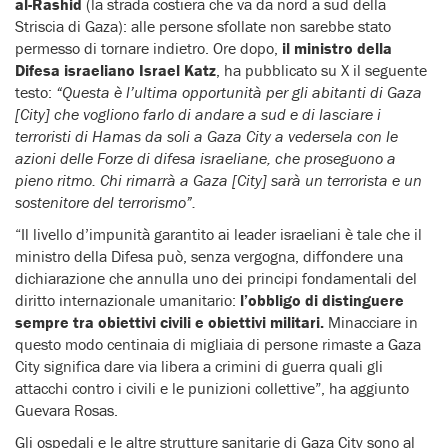
al-Rashid
(la strada costiera che va da nord a sud della
Striscia di Gaza): alle persone sfollate non sarebbe stato
permesso di tornare indietro. Ore dopo,
il ministro della
Difesa israeliano Israel Katz
, ha pubblicato su X il seguente
testo:
“Questa è l’ultima opportunità per gli abitanti di Gaza
[City] che vogliono farlo di andare a sud e di lasciare i
terroristi di Hamas da soli a Gaza City a vedersela con le
azioni delle Forze di difesa israeliane, che proseguono a
pieno ritmo. Chi rimarrà a Gaza [City] sarà un terrorista e un
sostenitore del terrorismo”.
“Il livello d’impunità garantito ai leader israeliani è tale che il
ministro della Difesa può, senza vergogna, diffondere una
dichiarazione che annulla uno dei principi fondamentali del
diritto internazionale umanitario:
l’obbligo di distinguere
sempre tra obiettivi civili e obiettivi militari.
Minacciare in
questo modo centinaia di migliaia di persone rimaste a Gaza
City significa dare via libera a crimini di guerra quali gli
attacchi contro i civili e le punizioni collettive”, ha aggiunto
Guevara Rosas.
Gli ospedali e le altre strutture sanitarie di Gaza City sono al