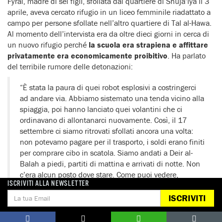
Fyral, madre di sei figli, sfollata dal quartiere di Shuja’iya il 3
aprile, aveva cercato rifugio in un liceo femminile riadattato a
campo per persone sfollate nell’altro quartiere di Tal al-Hawa.
Al momento dell’intervista era da oltre dieci giorni in cerca di
un nuovo rifugio perché
la scuola era strapiena e affittare
privatamente era economicamente proibitivo
. Ha parlato
del terribile rumore delle detonazioni:
“È stata la paura di quei robot esplosivi a costringerci
ad andare via. Abbiamo sistemato una tenda vicino alla
spiaggia, poi hanno lanciato quei volantini che ci
ordinavano di allontanarci nuovamente. Così, il 17
settembre ci siamo ritrovati sfollati ancora una volta:
non potevamo pagare per il trasporto, i soldi erano finiti
per comprare cibo in scatola. Siamo andati a Deir al-
Balah a piedi, partiti di mattina e arrivati di notte. Non
c’era alcun posto dove stare. Come puoi vedere,
ISCRIVITI ALLA NEWSLETTER
dormiamo letteralmente in mezzo alla strada, in
quest’isola spartitraffico in via Salaheddin. Usiamo i
ISCRIVITI
pannolini dei bambini come lenzuola. Le tende dove
stavamo prima [a Gaza City] sono andare a pezzi dopo