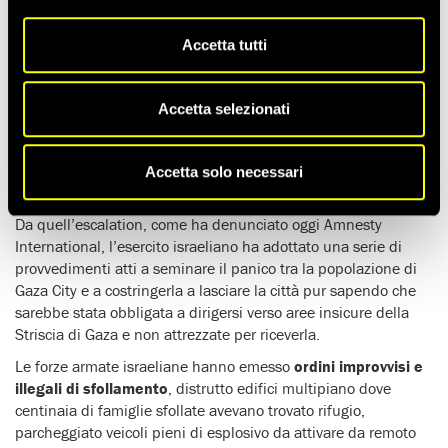
L’intensificarsi della brutale offensiva militare israeliana
Accetta tutti
contro Gaza City, a partire dalla metà di agosto, ha provocato
una
nuova catastrofica fase di sfollamenti forzati di massa
e costretto centinaia di migliaia di persone palestinesi – molte
Accetta selezionati
delle quali già sfollate numerose volte – a finire in
enclavi
sovraffollate nel sud della Striscia di Gaza occupata
, senza
acqua potabile, cibo, cure mediche e strutture fondamentali
Accetta solo necessari
per la vita umana.
Da quell’escalation, come ha denunciato oggi Amnesty
International, l’esercito israeliano ha adottato una serie di
provvedimenti atti a seminare il panico tra la popolazione di
Gaza City e a costringerla a lasciare la città pur sapendo che
sarebbe stata obbligata a dirigersi verso aree insicure della
Striscia di Gaza e non attrezzate per riceverla.
Le forze armate israeliane hanno emesso
ordini improvvisi e
illegali di sfollamento
, distrutto edifici multipiano dove
centinaia di famiglie sfollate avevano trovato rifugio,
parcheggiato veicoli pieni di esplosivo da attivare da remoto