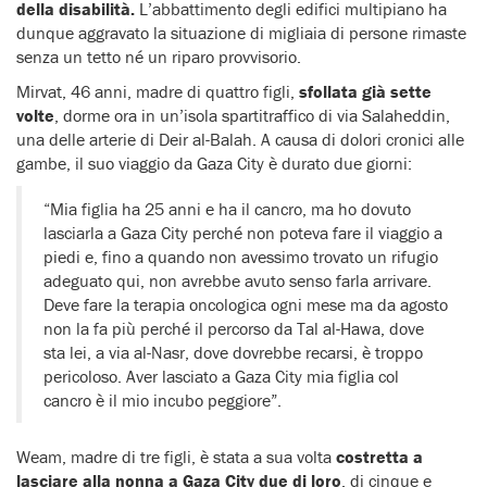
della disabilità.
L’abbattimento degli edifici multipiano ha
dunque aggravato la situazione di migliaia di persone rimaste
senza un tetto né un riparo provvisorio.
Mirvat, 46 anni, madre di quattro figli,
sfollata già sette
volte
, dorme ora in un’isola spartitraffico di via Salaheddin,
una delle arterie di Deir al-Balah. A causa di dolori cronici alle
gambe, il suo viaggio da Gaza City è durato due giorni:
“Mia figlia ha 25 anni e ha il cancro, ma ho dovuto
lasciarla a Gaza City perché non poteva fare il viaggio a
piedi e, fino a quando non avessimo trovato un rifugio
adeguato qui, non avrebbe avuto senso farla arrivare.
Deve fare la terapia oncologica ogni mese ma da agosto
non la fa più perché il percorso da Tal al-Hawa, dove
sta lei, a via al-Nasr, dove dovrebbe recarsi, è troppo
pericoloso. Aver lasciato a Gaza City mia figlia col
cancro è il mio incubo peggiore”.
Weam, madre di tre figli, è stata a sua volta
costretta a
lasciare alla nonna a Gaza City due di loro
, di cinque e