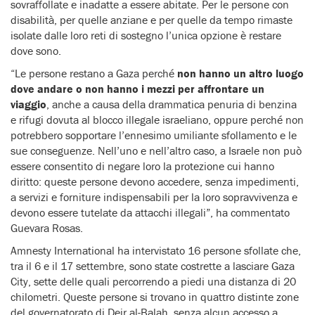
sovraffollate e inadatte a essere abitate. Per le persone con
disabilità, per quelle anziane e per quelle da tempo rimaste
isolate dalle loro reti di sostegno l’unica opzione è restare
dove sono.
“Le persone restano a Gaza perché
non hanno un altro luogo
dove andare o non hanno i mezzi per affrontare un
viaggio
, anche a causa della drammatica penuria di benzina
e rifugi dovuta al blocco illegale israeliano, oppure perché non
potrebbero sopportare l’ennesimo umiliante sfollamento e le
sue conseguenze. Nell’uno e nell’altro caso, a Israele non può
essere consentito di negare loro la protezione cui hanno
diritto: queste persone devono accedere, senza impedimenti,
a servizi e forniture indispensabili per la loro sopravvivenza e
devono essere tutelate da attacchi illegali”, ha commentato
Guevara Rosas.
Amnesty International ha intervistato 16 persone sfollate che,
tra il 6 e il 17 settembre, sono state costrette a lasciare Gaza
City, sette delle quali percorrendo a piedi una distanza di 20
chilometri. Queste persone si trovano in quattro distinte zone
del governatorato di Deir al-Balah, senza alcun accesso a