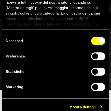
ricevere tutti i cookie del nostro sito; cliccando su
"Mostra dettagli" puoi avere maggiori informazioni sui
singoli cookie di ogni categoria. La chiusura del banner
mediante la selezione dell'apposito comando “X”
comporta il permanere delle impostazioni di default, e
dunque la continuazione della navigazione con i cookie
tecnici. Se vuoi maggiori informazioni sul funzionamento
Selezione
dei cookie attivi sul sito clicca
qui
Necessari
del
consenso
Preferenze
Israele cancella Gaza City
Statistiche
3 Ottobre 2025
Marketing
Mostra dettagli
Tempo di lettura stimato:
15'