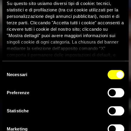
Su questo sito usiamo diversi tipi di cookie: tecnici,
statistici e di profilazione (tra cui cookie utilizzati per la
personalizzazione degli annunci pubblicitari), nostri e di
terze parti. Cliccando "Accetta tutti i cookie" acconsenti a
ricevere tutti i cookie del nostro sito; cliccando su
"Mostra dettagli" puoi avere maggiori informazioni sui
singoli cookie di ogni categoria. La chiusura del banner
mediante la selezione dell'apposito comando “X”
comporta il permanere delle impostazioni di default, e
dunque la continuazione della navigazione con i cookie
tecnici. Se vuoi maggiori informazioni sul funzionamento
Selezione
dei cookie attivi sul sito clicca
qui
Necessari
del
consenso
Preferenze
Kuwait, dopo quasi sei anni
riprendono le esecuzioni
Statistiche
1 Aprile 2013
Marketing