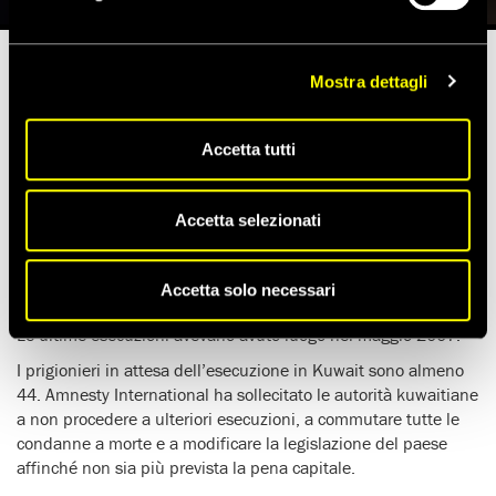
Mostra dettagli
Tempo di lettura stimato:
1'
Accetta tutti
L’esecuzione di tre condanne a morte, avvenuta la mattina del
1° aprile 2013, rappresenta un deprecabile regresso nella
storia dei diritti umani del Kuwait.
Accetta selezionati
I tre uomini messi a morte mediante impiccagione, un
pakistano, un saudita e un bidun (privo di cittadinanza) erano
Accetta solo necessari
stati giudicati colpevoli di omicidio.
Le ultime esecuzioni avevano avuto luogo nel maggio 2007.
I prigionieri in attesa dell’esecuzione in Kuwait sono almeno
44. Amnesty International ha sollecitato le autorità kuwaitiane
a non procedere a ulteriori esecuzioni, a commutare tutte le
condanne a morte e a modificare la legislazione del paese
affinché non sia più prevista la pena capitale.