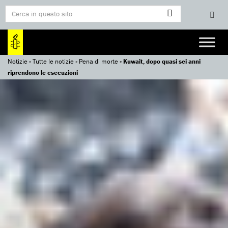
Notizie
»
Tutte le notizie
»
Pena di morte
»
Kuwait, dopo quasi sei anni
riprendono le esecuzioni