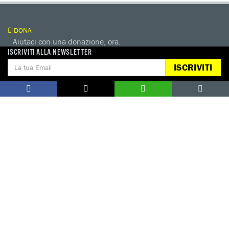
DONA
Aiutaci con una donazione, ora.
ISCRIVITI ALLA NEWSLETTER
FIRMA
ISCRIVITI
Difendi i diritti umani, in prima persona.
EDUCARE AI DIRITTI UMANI
I programmi educativi.
ATTIVATI
Metti a disposizione il tuo tempo.
CONTATTACI
AREA STAMPA
PRIVACY POLICY
LAVORA CON NOI
COOKIE POLICY
WHISTLEBLOWING
GESTIONE COOKIE
TUTELA DA MOLESTIE O VIOLENZE
SUL LAVORO
Seguici sui nostri profili social