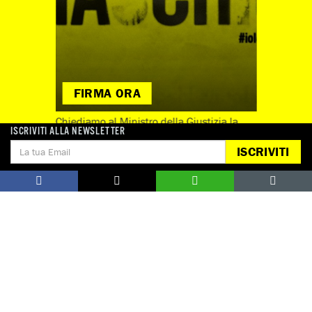
FIRMA ORA
Chiediamo al Ministro della Giustizia la
ISCRIVITI ALLA NEWSLETTER
revisione dell’articolo 609-bis del codice
ISCRIVITI
penale affinché qualsiasi atto sessuale
non consensuale sia punibile.
Guarda tutte
Notizie correlate per tema
DONNE