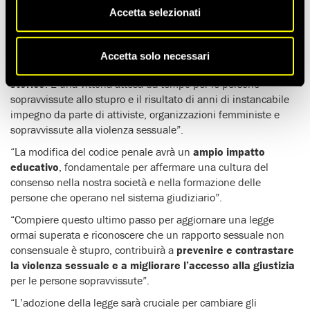
fondata sul consenso
.
Accetta selezionati
Lola Schulmann, responsabile advocacy per la giustizia di
genere di Amnesty International Francia, ha dichiarato:
Accetta solo necessari
“L’adozione di questa legge rappresenta
un passo avanti
storico
. È una vittoria attesa da tempo per le persone
sopravvissute allo stupro e il risultato di anni di instancabile
impegno da parte di attiviste, organizzazioni femministe e
sopravvissute alla violenza sessuale”.
“La modifica del codice penale avrà un
ampio impatto
educativo
, fondamentale per affermare una cultura del
consenso nella nostra società e nella formazione delle
persone che operano nel sistema giudiziario”.
“Compiere questo ultimo passo per aggiornare una legge
ormai superata e riconoscere che un rapporto sessuale non
consensuale è stupro, contribuirà a
prevenire e contrastare
la violenza sessuale e a migliorare l’accesso alla giustizia
per le persone sopravvissute”.
“L’adozione della legge sarà cruciale per cambiare gli