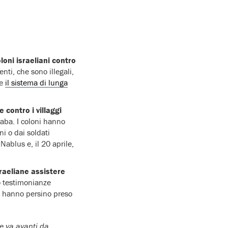
oni israeliani contro
ti, che sono illegali,
 e
il sistema di lunga
 contro i villaggi
raba. I coloni hanno
ni o dai soldati
Nablus e, il 20 aprile,
sraeliane assistere
o testimonianze
ati hanno persino preso
e va avanti da