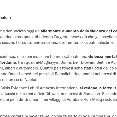
imato:
7'
 ha denunciato oggi un’
allarmante aumento della violenza dei col
giordania occupata, ribadendo l’urgente necessità che gli insediamen
 cessino l’occupazione israeliana dei Territori occupati palestinesi
e, centinaia di coloni israeliani hanno scatenato una
violenza mortale
giordania
, tra i quali al-Mughayyir, Duma, Deir Dibwan, Beitin e Aq
i, alberi e automobili. Quattro palestinesi sono stati uccisi dai colo
ettenne Omar Hamed nei pressi di Ramallah, due uomini nei pressi di 
nei pressi di Nablus.
al Crisis Evidence Lab di Amnesty International
si vedono le forze i
i attacchi dei coloni a Deir Dibwan, nei pressi di Ramallah. Second
zione per i diritti umani, nei villaggi di Aqraba e Kufr Maliq i sold
ntosa ondata di violenza dei coloni fa parte di una campagna, ch