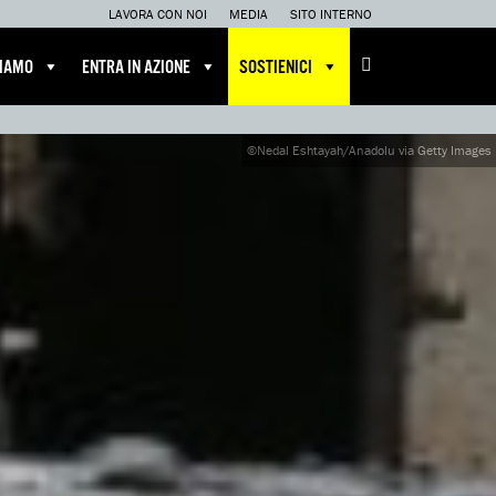
LAVORA CON NOI
MEDIA
SITO INTERNO
CIAMO
ENTRA IN AZIONE
SOSTIENICI
©Nedal Eshtayah/Anadolu via Getty Images