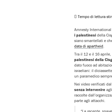
Tempo di lettura st
Amnesty International
i palestinesi
della Cis
siano smantellati e che
data di apartheid
.
Tra il 12 e il 16 april
palestinesi della Cis
dato fuoco ad abitazion
israeliani: il diciass
un paramedico sempre 
Nei video verificati d
senza intervenire
agl
raccolte dall’organizza
parte agli attacchi.
“La recente, spave