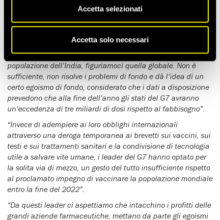
un miliardo di dosi di vaccino agli stati più poveri,
la
Accetta selezionati
segretaria generale di Amnesty International Agnés
Callamard ha diffuso questa dichiarazione
:
Accetta solo necessari
“Questo impegno è davvero una goccia nell’oceano. Un
miliardo di dosi non arriverebbe neanche a coprire tutta la
popolazione dell’India, figuriamoci quella globale. Non è
sufficiente, non risolve i problemi di fondo e dà l’idea di un
certo egoismo di fondo, considerato che i dati a disposizione
prevedono che alla fine dell’anno gli stati del G7 avranno
un’eccedenza di tre miliardi di dosi rispetto al fabbisogno”.
“Invece di adempiere ai loro obblighi internazionali
attraverso una deroga temporanea ai brevetti sui vaccini, sui
testi e sui trattamenti sanitari e la condivisione di tecnologia
utile a salvare vite umane, i leader del G7 hanno optato per
la solita via di mezzo, un gesto del tutto insufficiente rispetto
al proclamato impegno di vaccinare la popolazione mondiale
entro la fine del 2022”.
“Da questi leader ci aspettiamo che intacchino i profitti delle
grandi aziende farmaceutiche, mettano da parte gli egoismi