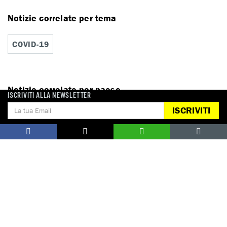
Notizie correlate per tema
COVID-19
Notizie correlate per paese
ISCRIVITI ALLA NEWSLETTER
ISCRIVITI
CANADA
FRANCIA
GERMANIA
GIAPPONE
ITALIA
REGNO UNITO
USA
DONA
Aiutaci con una donazione, ora.