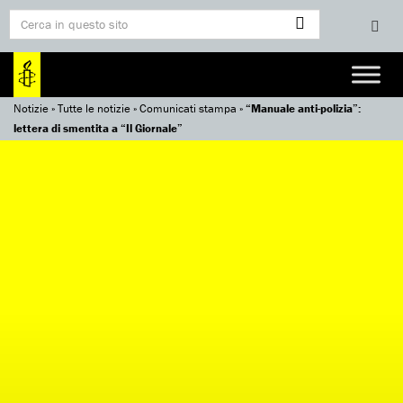
Notizie
»
Tutte le notizie
»
Comunicati stampa
»
“Manuale anti-polizia”:
lettera di smentita a “Il Giornale”