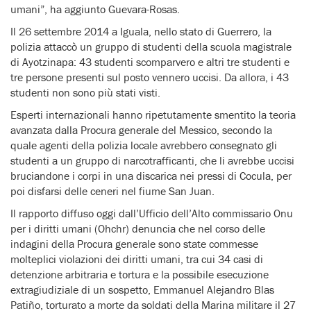
umani”, ha aggiunto Guevara-Rosas.
Il 26 settembre 2014 a Iguala, nello stato di Guerrero, la
polizia attaccò un gruppo di studenti della scuola magistrale
di Ayotzinapa: 43 studenti scomparvero e altri tre studenti e
tre persone presenti sul posto vennero uccisi. Da allora, i 43
studenti non sono più stati visti.
Esperti internazionali hanno ripetutamente smentito la teoria
avanzata dalla Procura generale del Messico, secondo la
quale agenti della polizia locale avrebbero consegnato gli
studenti a un gruppo di narcotrafficanti, che li avrebbe uccisi
bruciandone i corpi in una discarica nei pressi di Cocula, per
poi disfarsi delle ceneri nel fiume San Juan.
Il rapporto diffuso oggi dall’Ufficio dell’Alto commissario Onu
per i diritti umani (Ohchr) denuncia che nel corso delle
indagini della Procura generale sono state commesse
molteplici violazioni dei diritti umani, tra cui 34 casi di
detenzione arbitraria e tortura e la possibile esecuzione
extragiudiziale di un sospetto, Emmanuel Alejandro Blas
Patiño, torturato a morte da soldati della Marina militare il 27