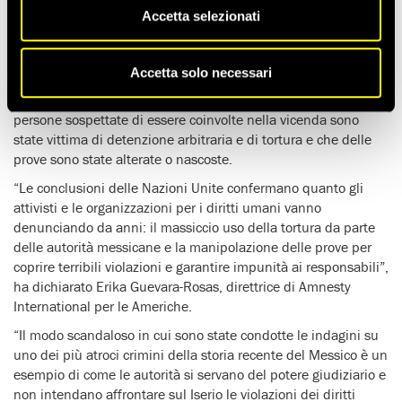
Messico va urgentemente riformato.
Accetta selezionati
È quanto ha dichiarato oggi Amnesty International alla luce
del nuovo, schiacciante rapporto delle Nazioni Unite sulle
Accetta solo necessari
indagini svolte dal governo messicano sulla sparizione forzata
di 43 studenti, verificatasi nel 2014. Il rapporto rivela che
persone sospettate di essere coinvolte nella vicenda sono
state vittima di detenzione arbitraria e di tortura e che delle
prove sono state alterate o nascoste.
“Le conclusioni delle Nazioni Unite confermano quanto gli
attivisti e le organizzazioni per i diritti umani vanno
denunciando da anni: il massiccio uso della tortura da parte
delle autorità messicane e la manipolazione delle prove per
coprire terribili violazioni e garantire impunità ai responsabili”,
ha dichiarato Erika Guevara-Rosas, direttrice di Amnesty
International per le Americhe.
“Il modo scandaloso in cui sono state condotte le indagini su
uno dei più atroci crimini della storia recente del Messico è un
esempio di come le autorità si servano del potere giudiziario e
non intendano affrontare sul Iserio le violazioni dei diritti