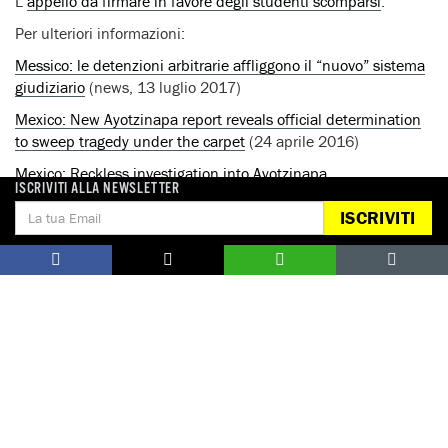
L’
appello da firmare in favore degli studenti scomparsi
.
Per ulteriori informazioni:
Messico: le detenzioni arbitrarie affliggono il “nuovo” sistema
giudiziario
(news, 13 luglio 2017)
Mexico: New Ayotzinapa report reveals official determination
to sweep tragedy under the carpet
(24 aprile 2016)
Mexico: Reckless investigation into Ayotzinapa
ISCRIVITI ALLA NEWSLETTER
disappearances exposes government cover-up
(News, 23
ISCRIVITI
settembre 2015)
Mexico: Expert report on Ayotzinapa disappearances
highlights government’s incompetence
(News, 6 settembre
2015)
Per interviste:
Amnesty International Italia – Ufficio Stampa
Tel. 06 4490224 – cell. 348 6974361, e-mail:
press@amnesty.it