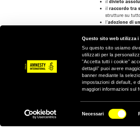
il
divieto assolu
il
raccordo tra 
strutture su tutto
l’
adozione di u
quando inutili, 
l’accertamento;
Questo sito web utilizza i
l’
istituzione di 
Su questo sito usiamo divers
familiare;
utilizzati per la personaliz
maggiori tutele 
"Accetta tutti i cookie" acc
procedimenti amm
dettagli" puoi avere maggio
LE ASSOCIAZIONI E 
banner mediante la selezi
impostazioni di default, e 
Actionaid
maggiori informazioni sul f
Ai.Bi. Amici dei
Amnesty Internat
Caritas italiana
Selezione
Centro Astalli
Necessari
del
NEWSLETTER
Comunità di San
consenso
Consiglio Italian
Cnca