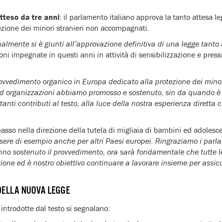
atteso da tre anni
: il parlamento italiano approva la tanto attesa l
tezione dei minori stranieri non accompagnati.
inalmente si è giunti all’approvazione definitiva di una legge tanto
oni impegnate in questi anni in attività di sensibilizzazione e press
provvedimento organico in Europa dedicato alla protezione dei min
ed organizzazioni abbiamo promosso e sostenuto, sin da quando è 
nti contributi al testo, alla luce della nostra esperienza diretta 
sso nella direzione della tutela di migliaia di bambini ed adolesce
ere di esempio anche per altri Paesi europei. Ringraziamo i parla
nno sostenuto il provvedimento, ora sarà fondamentale che tutte le
ione ed è nostro obiettivo continuare a lavorare insieme per assic
 DELLA NUOVA LEGGE
à introdotte dal testo si segnalano: