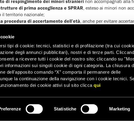
to di respingimento dei minori stranieri
non accompagnati alla fr
strutture di prima accoglienza e SPRAR
, esteso ai minori non a
 il territorio nazionale;
na procedura di accertamento dell’età
, anche per evitare accerta
e maggiori garanzie, tra cui la presenza di mediatori culturali, anch
 cookie
elenchi di tutori volontari
su tutto il territorio nazionale e la promo
i tipi di cookie: tecnici, statistici e di profilazione (tra cui cooki
zazione degli annunci pubblicitari), nostri e di terze parti. Cliccan
per il diritto all’istruzione e alla salute
, nonché per i diritti del 
onsenti a ricevere tutti i cookie del nostro sito; cliccando su "Mo
inistrativi e giudiziari.
ri informazioni sui singoli cookie di ogni categoria. La chiusura d
LE ORGANIZZAZIONI
one dell'apposito comando “X” comporta il permanere delle
dunque la continuazione della navigazione con i cookie tecnici. S
unzionamento dei cookie attivi sul sito clicca
qui
 Bambini
ional Sezione Italiana
Preferenze
Statistiche
Marketing
ISCRIVITI
t’ Egidio
o per i Rifugiati