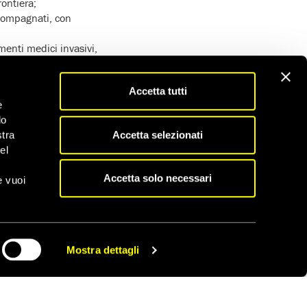
ontiera;
ccompagnati, con
menti medici invasivi,
e durante
Accetta tutti
zione dell’affido
e
do
minore durante i
Accetta selezionati
stra
el
Accetta solo necessari
e vuoi
Mostra dettagli
CONDIVIDI