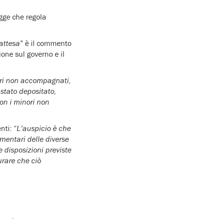
egge che regola
 attesa
” è il commento
ione sul governo e il
ori non accompagnati,
stato depositato,
con i minori non
nti: “
L’auspicio è che
mentari delle diverse
 disposizioni previste
urare che ciò