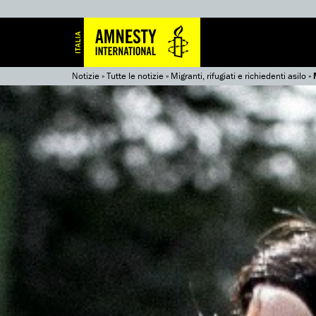
Notizie
»
Tutte le notizie
»
Migranti, rifugiati e richiedenti asilo
»