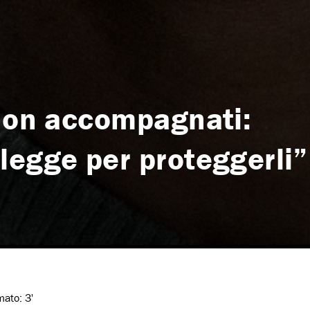
 non accompagnati:
legge per proteggerli”
imato:
3'