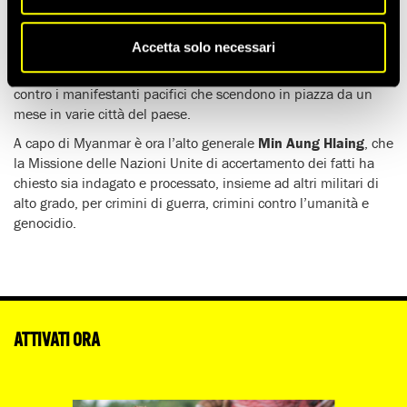
uccidendo 18 manifestanti
e ferendone molti altri.
Amnesty International si è dichiarata scioccata per l’uso della
Accetta solo necessari
forza letale da parte della polizia e dell’esercito di Myanmar e
ha chiesto l’immediata fine dell’impiego delle armi da fuoco
contro i manifestanti pacifici che scendono in piazza da un
mese in varie città del paese.
A capo di Myanmar è ora l’alto generale
Min Aung Hlaing
, che
la Missione delle Nazioni Unite di accertamento dei fatti ha
chiesto sia indagato e processato, insieme ad altri militari di
alto grado, per crimini di guerra, crimini contro l’umanità e
genocidio.
ATTIVATI ORA