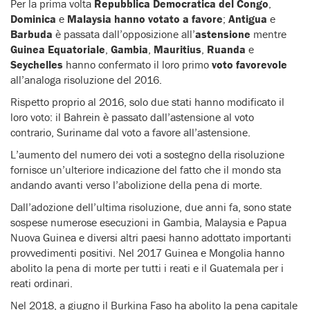
Per la prima volta
Repubblica Democratica del Congo
,
Dominica
e
Malaysia
hanno votato a favore
;
Antigua
e
Barbuda
è passata dall’opposizione all’
astensione
mentre
Guinea Equatoriale
,
Gambia
,
Mauritius
,
Ruanda
e
Seychelles
hanno confermato il loro primo
voto favorevole
all’analoga risoluzione del 2016.
Rispetto proprio al 2016, solo due stati hanno modificato il
loro voto: il Bahrein è passato dall’astensione al voto
contrario, Suriname dal voto a favore all’astensione.
L’aumento del numero dei voti a sostegno della risoluzione
fornisce un’ulteriore indicazione del fatto che il mondo sta
andando avanti verso l’abolizione della pena di morte.
Dall’adozione dell’ultima risoluzione, due anni fa, sono state
sospese numerose esecuzioni in Gambia, Malaysia e Papua
Nuova Guinea e diversi altri paesi hanno adottato importanti
provvedimenti positivi. Nel 2017 Guinea e Mongolia hanno
abolito la pena di morte per tutti i reati e il Guatemala per i
reati ordinari.
Nel 2018, a giugno il Burkina Faso ha abolito la pena capitale