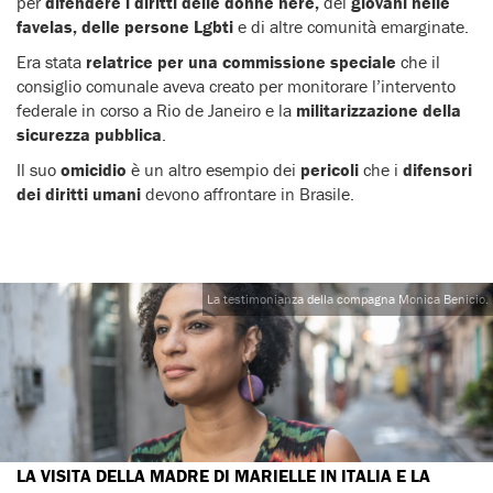
per
difendere i diritti delle donne nere,
dei
giovani nelle
favelas, delle persone Lgbti
e di altre comunità emarginate.
Era stata
relatrice per una commissione speciale
che il
consiglio comunale aveva creato per monitorare l’intervento
federale in corso a Rio de Janeiro e la
militarizzazione della
sicurezza pubblica
.
Il suo
omicidio
è un altro esempio dei
pericoli
che i
difensori
dei diritti umani
devono affrontare in Brasile.
La testimonianza della compagna Monica Benicio.
LA VISITA DELLA MADRE DI MARIELLE IN ITALIA E LA