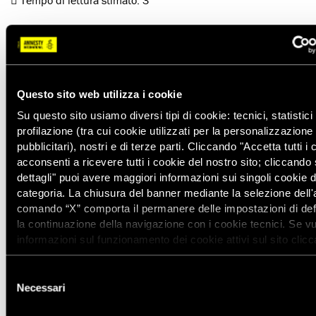
Tempo di lettura stimato:
3'
Marielle è stata una compagna straordinaria, credo
che il suo maggior contributo, oltre all’impegno in
Parlamento, fosse quello di condividere la sua vita
pubblicamente, non nascondere la nostra relazione,
Questo sito web utilizza i cookie
far vedere che era un amore legittimo, che era felice,
Su questo sito usiamo diversi tipi di cookie: tecnici, statistici 
che la nostra famiglia esisteva
– Monica, compagna di
profilazione (tra cui cookie utilizzati per la personalizzazione
Marielle
pubblicitari), nostri e di terze parti. Cliccando "Accetta tutti i 
acconsenti a ricevere tutti i cookie del nostro sito; cliccando
Monica Benìcio
è stata la compagna di
Marielle Franco
, si
dettagli" puoi avere maggiori informazioni sui singoli cookie d
conoscevano da quando avevano solo 14 anni. La loro
categoria. La chiusura del banner mediante la selezione dell'
relazione è stata la dimostrazione delle resistenza più tenace
comando “X” comporta il permanere delle impostazioni di def
contro chi ancora non ammette rapporti tra lo stesso sesso in
la continuazione della navigazione con i cookie tecnici. Se v
Brasile.
informazioni sul funzionamento dei cookie attivi sul sito clic
Marielle Franco è stata
uccisa
nel quartiere
Estacio
di
Rio de
Selezione
Janeiro
, un agglomerato di
favelas
dove vivono
almeno
Necessari
del
130mila persone
, la notte tra il 14 e il 15 marzo.
consenso
Nell’agguato ha
perso la vita anche il suo autista
mentre un