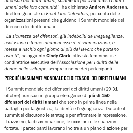
difensori dei diritti umani, solamente per aver difeso i diritti
umani delle loro comunità
“, ha dichiarato
Andrew Anderson
,
direttore generale di
Front Line Defenders
, per conto delle
organizzazioni presenti che guidano il Summit mondiale dei
difensori dei diritti umani.
“
La sicurezza dei difensori, già indeboliti da ineguaglianza,
esclusione e forme interconnesse di discriminazione, è
messa a rischio ogni giorno di più dal lavoro che portano
avanti
“, ha aggiunto
Cindy Clark
, attivista femminista e
condirettrice esecutiva dell’
Associazione per i diritti delle
donne nello sviluppo
, sempre a nome dei partecipanti.
PERCHÉ UN SUMMIT MONDIALE DEI DIFENSORI DEI DIRITTI UMANI
Il Summit mondiale dei difensori dei diritti umani (29-31
ottobre) riunisce un gruppo eterogeneo di
più di 150
difensori dei diritti umani
che sono in prima linea nella
battaglia per la giustizia, la libertà e l’eguaglianza. Durante il
summit si discutono le strategie per affrontare la repressione,
il razzismo, la discriminazione, le uccisioni e le sparizioni
forzate. I partecipanti lavorano inoltre a un piano d’azione per