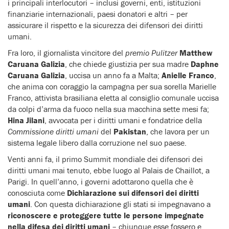
i principali interlocutori – inclusi governi, enti, istituzioni
finanziarie internazionali, paesi donatori e altri – per
assicurare il rispetto e la sicurezza dei difensori dei diritti
umani.
Fra loro, il giornalista vincitore del
premio Pulitzer
Matthew
Caruana Galizia
, che chiede giustizia per sua madre
Daphne
Caruana Galizia
, uccisa un anno fa a Malta;
Anielle Franco
,
che anima con coraggio la campagna per sua sorella Marielle
Franco, attivista brasiliana eletta al consiglio comunale uccisa
da colpi d’arma da fuoco nella sua macchina sette mesi fa;
Hina Jilani
, avvocata per i diritti umani e fondatrice della
Commissione diritti umani
del
Pakistan
, che lavora per un
sistema legale libero dalla corruzione nel suo paese.
Venti anni fa, il primo Summit mondiale dei difensori dei
diritti umani mai tenuto, ebbe luogo al Palais de Chaillot, a
Parigi. In quell’anno, i governi adottarono quella che è
conosciuta come
Dichiarazione sui difensori dei diritti
umani
. Con questa dichiarazione gli stati si impegnavano a
riconoscere e proteggere tutte le persone impegnate
nella difesa dei diritti umani
– chiunque esse fossero e