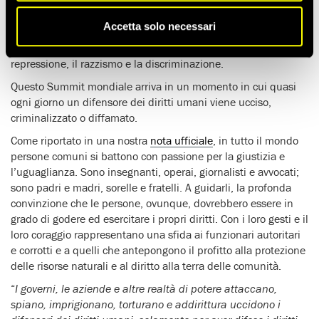
diritti umani
.
Accetta solo necessari
Vengono da tutto il mondo per ragionare sui passi avanti da
fare per difendere i diritti umani e continuare la lotta contro la
repressione, il razzismo e la discriminazione.
Questo Summit mondiale arriva in un momento in cui quasi
ogni giorno un difensore dei diritti umani viene ucciso,
criminalizzato o diffamato.
Come riportato in una nostra
nota ufficiale
, in tutto il mondo
persone comuni si battono con passione per la giustizia e
l’uguaglianza. Sono insegnanti, operai, giornalisti e avvocati;
sono padri e madri, sorelle e fratelli. A guidarli, la profonda
convinzione che le persone, ovunque, dovrebbero essere in
grado di godere ed esercitare i propri diritti. Con i loro gesti e il
loro coraggio rappresentano una sfida ai funzionari autoritari
e corrotti e a quelli che antepongono il profitto alla protezione
delle risorse naturali e al diritto alla terra delle comunità.
“
I governi, le aziende e altre realtà di potere attaccano,
spiano, imprigionano, torturano e addirittura uccidono i