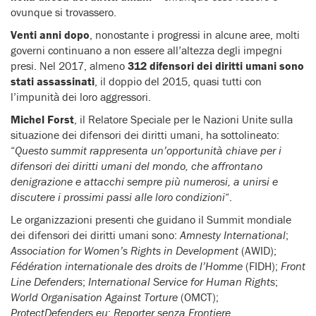
ovunque si trovassero.
Venti anni dopo
, nonostante i progressi in alcune aree, molti
governi continuano a non essere all’altezza degli impegni
presi. Nel 2017, almeno
312 difensori dei diritti umani sono
stati assassinati
, il doppio del 2015, quasi tutti con
l’impunità dei loro aggressori.
Michel Forst
, il Relatore Speciale per le Nazioni Unite sulla
situazione dei difensori dei diritti umani, ha sottolineato:
“
Questo summit rappresenta un’opportunità chiave per i
difensori dei diritti umani del mondo, che affrontano
denigrazione e attacchi sempre più numerosi, a unirsi e
discutere i prossimi passi alle loro condizioni
“.
Le organizzazioni presenti che guidano il Summit mondiale
dei difensori dei diritti umani sono:
Amnesty International
;
Association for Women’s Rights in Development
(AWID);
Fédération internationale des droits de l’Homme
(FIDH);
Front
Line Defenders
;
International Service for Human Rights
;
World Organisation Against Torture
(OMCT);
ProtectDefenders.eu
;
Reporter senza Frontiere
.