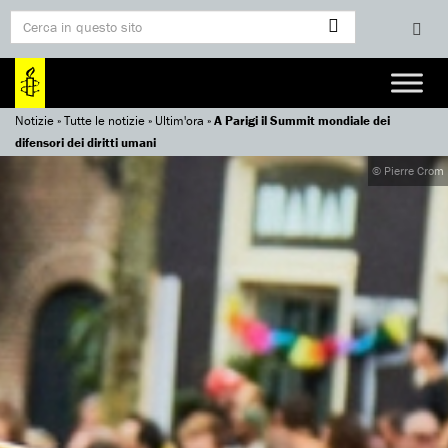
Notizie
»
Tutte le notizie
»
Ultim'ora
»
A Parigi il Summit mondiale dei
difensori dei diritti umani
© Pierre Crom