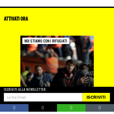
ATTIVATI ORA
NOI STIAMO CON I RIFUGIATI
ISCRIVITI ALLA NEWSLETTER
ISCRIVITI
FIRMA ORA
Si moltiplicano le stragi, ma non gli sforzi