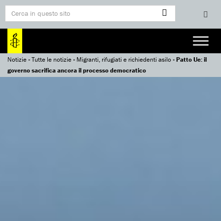
Notizie
»
Tutte le notizie
»
Migranti, rifugiati e richiedenti asilo
»
Patto Ue: il
governo sacrifica ancora il processo democratico