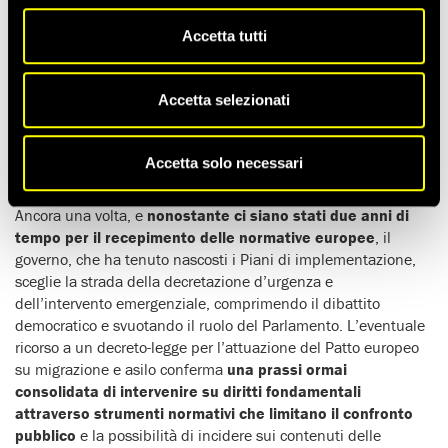
Accetta tutti
Il Tavolo Asilo e Immigrazione esprime forte preoccupazione e
sconcerto per l’annunciata adozione di un
nuovo decreto-
legge in materia di migrazione e asilo
, inserito all’ordine del
Accetta selezionati
giorno del Consiglio dei Ministri del 4 giugno,
mentre è
ancora in corso l’esame parlamentare del disegno di
legge relativo
già approvato dal Consiglio dei Ministri nei
Accetta solo necessari
mesi scorsi.
Ancora una volta, e
nonostante ci siano stati due anni di
tempo per il recepimento delle normative europee
, il
governo, che ha tenuto nascosti i Piani di implementazione,
sceglie la strada della decretazione d’urgenza e
dell’intervento emergenziale, comprimendo il dibattito
democratico e svuotando il ruolo del Parlamento. L’eventuale
ricorso a un decreto-legge per l’attuazione del Patto europeo
su migrazione e asilo conferma
una prassi ormai
consolidata di intervenire su diritti fondamentali
attraverso strumenti normativi che limitano il confronto
pubblico
e la possibilità di incidere sui contenuti delle