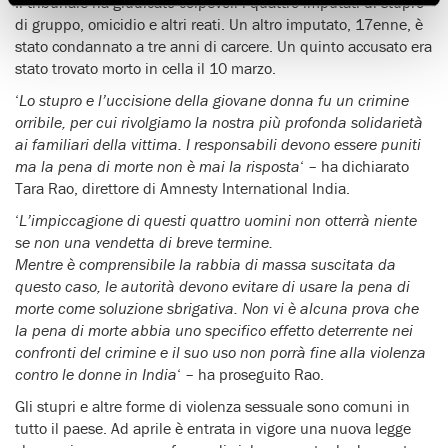
Il tribunale ha giudicato colpevoli i quattro imputati di stupro
di gruppo, omicidio e altri reati. Un altro imputato, 17enne, è
stato condannato a tre anni di carcere. Un quinto accusato era
stato trovato morto in cella il 10 marzo.
‘
Lo stupro e l’uccisione della giovane donna fu un crimine
orribile, per cui rivolgiamo la nostra più profonda solidarietà
ai familiari della vittima. I responsabili devono essere puniti
ma la pena di morte non è mai la risposta
‘ – ha dichiarato
Tara Rao, direttore di Amnesty International India.
‘
L’impiccagione di questi quattro uomini non otterrà niente
se non una vendetta di breve termine.
Mentre è comprensibile la rabbia di massa suscitata da
questo caso, le autorità devono evitare di usare la pena di
morte come soluzione sbrigativa. Non vi è alcuna prova che
la pena di morte abbia uno specifico effetto deterrente nei
confronti del crimine e il suo uso non porrà fine alla violenza
contro le donne in India
‘ – ha proseguito Rao.
Gli stupri e altre forme di violenza sessuale sono comuni in
tutto il paese. Ad aprile è entrata in vigore una nuova legge