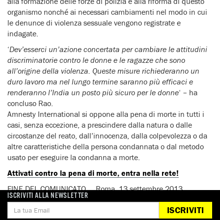
alla formazione delle forze di polizia e alla riforma di questo
organismo nonché ai necessari cambiamenti nel modo in cui
le denunce di violenza sessuale vengono registrate e
indagate.
‘
Dev’esserci un’azione concertata per cambiare le attitudini
discriminatorie contro le donne e le ragazze che sono
all’origine della violenza. Queste misure richiederanno un
duro lavoro ma nel lungo termine saranno più efficaci e
renderanno l’India un posto più sicuro per le donne
‘ – ha
concluso Rao.
Amnesty International si oppone alla pena di morte in tutti i
casi, senza eccezione, a prescindere dalla natura o dalle
circostanze del reato, dall’innocenza, dalla colpevolezza o da
altre caratteristiche della persona condannata o dal metodo
usato per eseguire la condanna a morte.
Attivati contro la pena di morte, entra nella rete!
FINE DEL COMUNICATO Roma, 13 settembre 2013
ISCRIVITI ALLA NEWSLETTER
Per interviste:
ISCRIVITI
Amnesty International Italia – Ufficio Stampa