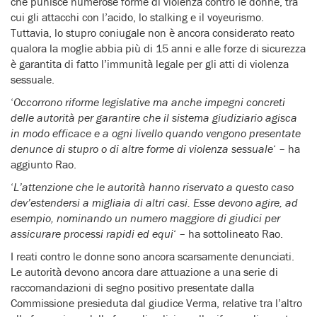
che punisce numerose forme di violenza contro le donne, tra
cui gli attacchi con l’acido, lo stalking e il voyeurismo.
Tuttavia, lo stupro coniugale non è ancora considerato reato
qualora la moglie abbia più di 15 anni e alle forze di sicurezza
è garantita di fatto l’immunità legale per gli atti di violenza
sessuale.
‘
Occorrono riforme legislative ma anche impegni concreti
delle autorità per garantire che il sistema giudiziario agisca
in modo efficace e a ogni livello quando vengono presentate
denunce di stupro o di altre forme di violenza sessuale
‘ – ha
aggiunto Rao.
‘
L’attenzione che le autorità hanno riservato a questo caso
dev’estendersi a migliaia di altri casi. Esse devono agire, ad
esempio, nominando un numero maggiore di giudici per
assicurare processi rapidi ed equi
‘ – ha sottolineato Rao.
I reati contro le donne sono ancora scarsamente denunciati.
Le autorità devono ancora dare attuazione a una serie di
raccomandazioni di segno positivo presentate dalla
Commissione presieduta dal giudice Verma, relative tra l’altro