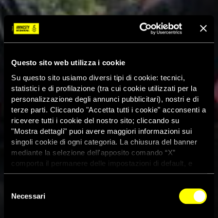
Questo sito web utilizza i cookie
Su questo sito usiamo diversi tipi di cookie: tecnici,
statistici e di profilazione (tra cui cookie utilizzati per la
personalizzazione degli annunci pubblicitari), nostri e di
terze parti. Cliccando "Accetta tutti i cookie" acconsenti a
ricevere tutti i cookie del nostro sito; cliccando su
"Mostra dettagli" puoi avere maggiori informazioni sui
singoli cookie di ogni categoria. La chiusura del banner
mediante la selezione dell'apposito comando “X”
comporta il permanere delle impostazioni di default, e
dunque la continuazione della navigazione con i cookie
tecnici. Se vuoi maggiori informazioni sul funzionamento
Selezione
dei cookie attivi sul sito clicca
qui
Necessari
del
consenso