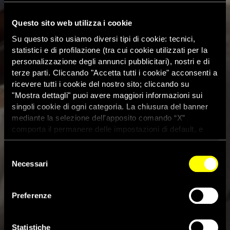
Questo sito web utilizza i cookie
Su questo sito usiamo diversi tipi di cookie: tecnici,
statistici e di profilazione (tra cui cookie utilizzati per la
personalizzazione degli annunci pubblicitari), nostri e di
terze parti. Cliccando "Accetta tutti i cookie" acconsenti a
ricevere tutti i cookie del nostro sito; cliccando su
"Mostra dettagli" puoi avere maggiori informazioni sui
singoli cookie di ogni categoria. La chiusura del banner
mediante la selezione dell'apposito comando “X”
comporta il permanere delle impostazioni di default, e
dunque la continuazione della navigazione con i cookie
tecnici. Se vuoi maggiori informazioni sul funzionamento
Selezione
dei cookie attivi sul sito clicca
qui
Necessari
del
Primo maggio: ricordiamo gli
consenso
oltre 150 lavoratori e
Preferenze
lavoratrici della sanità pubblica
Statistiche