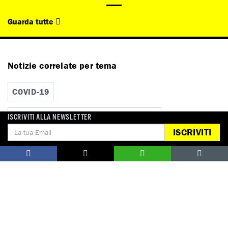
Guarda tutte
Notizie correlate per tema
COVID-19
COVID-19 E DIRITTI UMANI IN ITALIA
ISCRIVITI ALLA NEWSLETTER
ISCRIVITI
DIRITTI ECONOMICI, SOCIALI E CULTURALI
Notizie correlate per paese
ITALIA