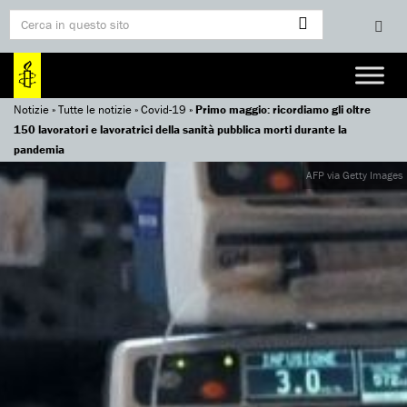
Notizie
»
Tutte le notizie
»
Covid-19
»
Primo maggio: ricordiamo gli oltre
150 lavoratori e lavoratrici della sanità pubblica morti durante la
pandemia
AFP via Getty Images