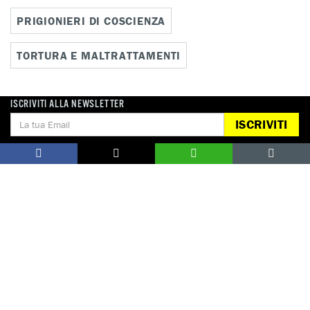
PRIGIONIERI DI COSCIENZA
TORTURA E MALTRATTAMENTI
ISCRIVITI ALLA NEWSLETTER
Notizie correlate per paese
ISCRIVITI
ARABIA SAUDITA
DONA
Aiutaci con una donazione, ora.
FIRMA
Difendi i diritti umani, in prima persona.