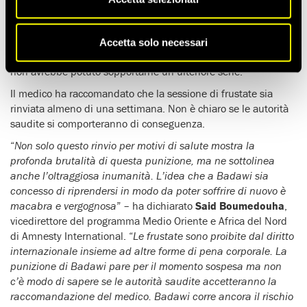
salute. Questa mattina, Badawi è stato trasferito dalla sua
cella alla clinica del carcere per un controllo. Il medico ha
verificato che le lacerazioni causate dalle 50 frustate ricevute
Accetta solo necessari
il 9 gennaio non si erano ancora cicatrizzate e che il detenuto
non avrebbe potuto sopportarne un’ulteriore serie.
Il medico ha raccomandato che la sessione di frustate sia
rinviata almeno di una settimana. Non è chiaro se le autorità
saudite si comporteranno di conseguenza.
“
Non solo questo rinvio per motivi di salute mostra la
profonda brutalità di questa punizione, ma ne sottolinea
anche l’oltraggiosa inumanità. L’idea che a Badawi sia
concesso di riprendersi in modo da poter soffrire di nuovo è
macabra e vergognosa
” – ha dichiarato
Said Boumedouha
,
vicedirettore del programma Medio Oriente e Africa del Nord
di Amnesty International. “
Le frustate sono proibite dal diritto
internazionale insieme ad altre forme di pena corporale. La
punizione di Badawi pare per il momento sospesa ma non
c’è modo di sapere se le autorità saudite accetteranno la
raccomandazione del medico. Badawi corre ancora il rischio