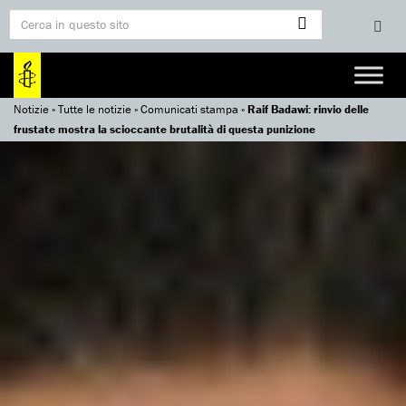
Notizie
»
Tutte le notizie
»
Comunicati stampa
»
Raif Badawi: rinvio delle
frustate mostra la scioccante brutalità di questa punizione