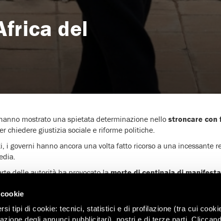
frica del
hanno mostrato una spietata determinazione nello
stroncare con 
er chiedere giustizia sociale e riforme politiche.
ti, i governi hanno ancora una volta fatto ricorso a una incessante 
edia.
rte delle autorità ha provocato la
morte di centinaia di manifesta
; in
Algeria
, il giro di vite nei confronti delle manifestazioni ha ca
 cookie
ilizzato la Rete per esprimere il loro dissenso, i governi li hanno f
i tipi di cookie: tecnici, statistici e di profilazione (tra cui cooki
zazione degli annunci pubblicitari), nostri e di terze parti. Cliccan