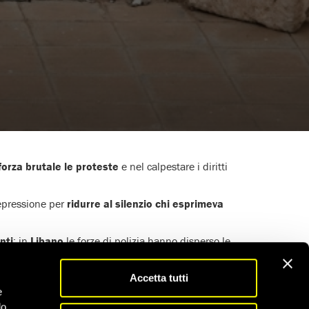
forza brutale le proteste
e nel calpestare i diritti
repressione per
ridurre al silenzio chi esprimeva
nti
; in
Libano
le forze di polizia hanno disperso le
usato arresti e procedimenti giudiziari di massa.
atti arrestare e processare per aver postato commenti
Accetta tutti
e
do