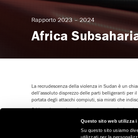
Rapporto 2023 – 2024
Africa Subsahari
La recrudescenza della violenza in Sudan è un chia
dell’assoluto disprezzo delle parti belligeranti per il
portata degli attacchi compiuti, sia mirati che indis
Criticare i governi continuava a essere pericoloso in
corruzione dei governi erano diffuse in tutta la regi
Questo sito web utilizza i
dell’opposizione. Le uccisioni del noto difensore de
sospette del giornalista investigativo ruandese Jo
Su questo sito usiamo divers
dei diritti umani.
utilizzati per la personaliz