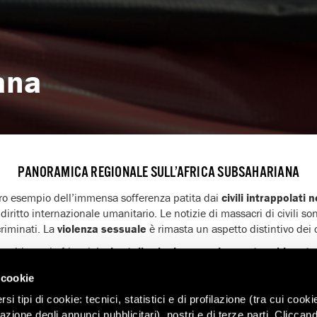
ana
PANORAMICA REGIONALE SULL’AFRICA SUBSAHARIANA
ro esempio dell’immensa sofferenza patita dai
civili intrappolati n
 diritto internazionale umanitario. Le notizie di massacri di civili so
criminati. La
violenza sessuale
è rimasta un aspetto distintivo dei c
 molti paesi africani. Le
brutali azioni repressive contro chi prot
one e hanno avuto come particolare obiettivo giornalisti, difensori de
 cookie
i diritti umani Thulani Maseko in Eswatini e del giornalista Martine
hn Williams Ntwali, nell’arco di un’unica settimana a gennaio, ha
i tipi di cookie: tecnici, statistici e di profilazione (tra cui cooki
zazione degli annunci pubblicitari), nostri e di terze parti. Cliccan