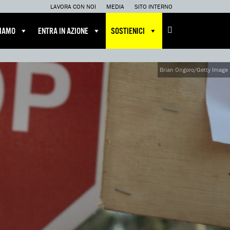
LAVORA CON NOI
MEDIA
SITO INTERNO
CIAMO
ENTRA IN AZIONE
SOSTIENICI
Brian Ongoro/Getty Image