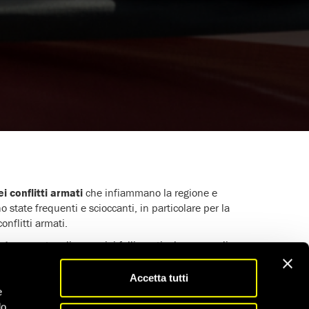
ei conflitti armati
che infiammano la regione e
no state frequenti e scioccanti, in particolare per la
onflitti armati.
estava
contro gli eccessi, i fallimenti o le accuse di
i diritti umani, attivisti e leader e membri
z Zogo in Camerun, oltre alla morte in circostanze
Accetta tutti
nno rappresentato un momento buio per il movimento
e
do