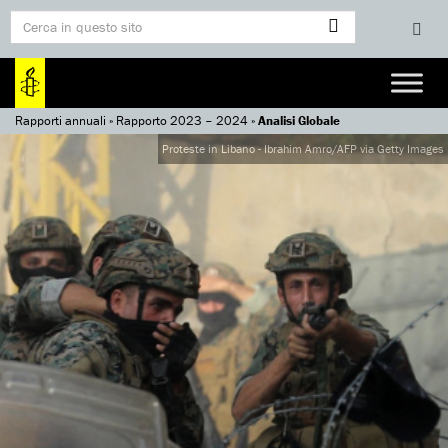
Rapporti annuali
»
Rapporto 2023 – 2024
»
Analisi Globale
Proteste in Libano - Ibrahim Amro/AFP via Getty Images